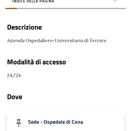
INDICE DELLA PAGINA
Descrizione
C
Azienda Ospedaliero-Universitaria di Ferrara
a
r
t
Modalità di accesso
a
d
24/24
e
i
S
Dove
e
r
v
Sede - Ospedale di Cona
i
z