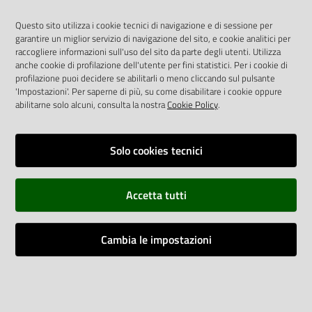
Unità Gravi Cerebrolesioni
Questo sito utilizza i cookie tecnici di navigazione e di sessione per
Direttore: Dott.ssa Susanna Lavezzi
garantire un miglior servizio di navigazione del sito, e cookie analitici per
raccogliere informazioni sull'uso del sito da parte degli utenti. Utilizza
anche cookie di profilazione dell'utente per fini statistici. Per i cookie di
profilazione puoi decidere se abilitarli o meno cliccando sul pulsante
'Impostazioni'. Per saperne di più, su come disabilitare i cookie oppure
abilitarne solo alcuni, consulta la nostra
Cookie Policy
.
Urologia (AOU)
Direttore: Dott. Carmelo Ippolito
Solo cookies tecnici
Accetta tutti
Cambia le impostazioni
Ultimo aggiornamento
10-03-2021 13:03