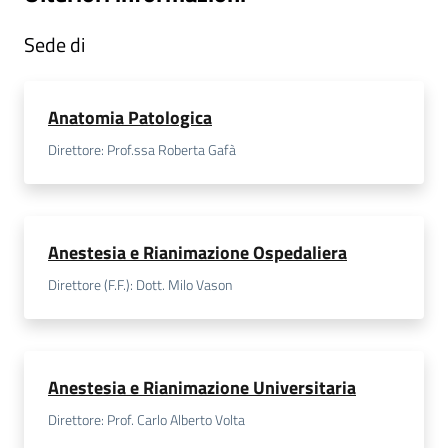
a
Sede di
r
e
n
t
Anatomia Patologica
e
Direttore: Prof.ssa Roberta Gafà
Fornitori
Anestesia e Rianimazione Ospedaliera
Seguici
Direttore (F.F.): Dott. Milo Vason
su
Anestesia e Rianimazione Universitaria
Direttore: Prof. Carlo Alberto Volta