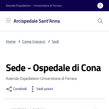
Vai al contenuto
Vai alla navigazione
Vai al footer
Azienda Ospedaliero - Universitaria di Ferrara
Arcispedale
Arcispedale Sant'Anna
Sant'Anna
Home
/
Come trovarci
/
Sedi
Azienda
Sede - Ospedale di Cona
Servizi
Salta al contenuto
Azienda Ospedaliero-Universitaria di Ferrara
Reparti
Condividi
Vedi azioni
Novità