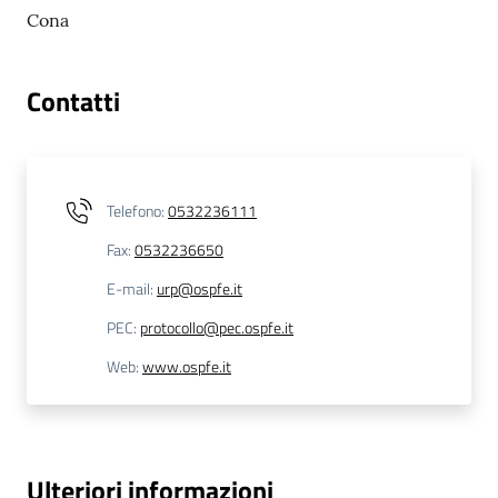
m
Cona
m
i
n
Contatti
i
s
t
r
Telefono
:
0532236111
a
Fax
:
0532236650
z
i
E-mail
:
urp@ospfe.it
o
PEC
:
protocollo@pec.ospfe.it
n
e
Web
:
www.ospfe.it
t
r
a
s
Ulteriori informazioni
p