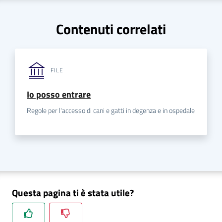
a
r
Contenuti correlati
e
n
t
e
FILE
Io posso entrare
Fornitori
Regole per l'accesso di cani e gatti in degenza e in ospedale
Seguici
su
Questa pagina ti è stata utile?