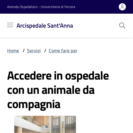
Vai al contenuto
Vai alla navigazione
Vai al footer
Azienda Ospedaliero - Universitaria di Ferrara
Arcispedale
Arcispedale Sant'Anna
Sant'Anna
Home
/
Servizi
/
Come fare per
Azienda
Accedere in ospedale
Servizi
con un animale da
compagnia
Reparti
Novità