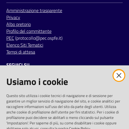
Amministrazione trasparente
Privacy
Albo pretorio
Profilo del committente
PEC
(protocollo@pec.ospfe.it)
Elenco Siti Tematici
Tempi di attesa
SEGUICI SU
Usiamo i cookie
twitter
facebook
youtube
AREA DIPENDENTI
Questo sito utilizza i cookie tecnici di navigazione e di sessione per
garantire un miglior servizio di navigazione del sito, e cookie analitici per
Posta Elettronica Aziendale
raccogliere informazioni sull'uso del sito da parte degli utenti. Utilizza
anche cookie di profilazione dell'utente per fini statistici. Per i cookie di
Cloud aziendale
(
manuale di istruzioni
)
profilazione puoi decidere se abilitarli o meno cliccando sul pulsante
Portale del Dipendente
'Impostazioni'. Per saperne di più, su come disabilitare i cookie oppure
Sito intranet
abilitarne solo alcuni, consulta la nostra
Cookie Policy
.