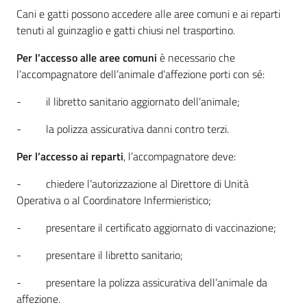
i
Cani e gatti possono accedere alle aree comuni e ai reparti
tenuti al guinzaglio e gatti chiusi nel trasportino.
P
Per l’accesso alle aree comuni
è necessario che
a
l’accompagnatore dell’animale d’affezione porti con sé:
r
i
- il libretto sanitario aggiornato dell’animale;
t
- la polizza assicurativa danni contro terzi.
à
d
Per l’accesso ai reparti
, l’accompagnatore deve:
i
g
- chiedere l’autorizzazione al Direttore di Unità
e
Operativa o al Coordinatore Infermieristico;
n
- presentare il certificato aggiornato di vaccinazione;
e
r
- presentare il libretto sanitario;
e
- presentare la polizza assicurativa dell’animale da
A
affezione.