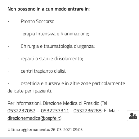
m
Non possono in alcun modo entrare
in
:
m
i
- Pronto Soccorso
n
i
- Terapia Intensiva e Rianimazione;
s
- Chirurgia e traumatologia d'urgenza;
t
r
- reparti o stanze di isolamento;
a
z
- centri trapianto dialisi,
i
- ostetricia e nursery e in altre zone particolarmente
o
delicate per i pazienti.
n
e
Per informazioni. Direzione Medica di Presidio (Tel
t
0532237087
–
0532237311
-
0532236288
; E-Mail:
r
direzionemedica@ospfe.it
)
a
26-03-2021 09:03
s
Ultimo aggiornamento
:
p