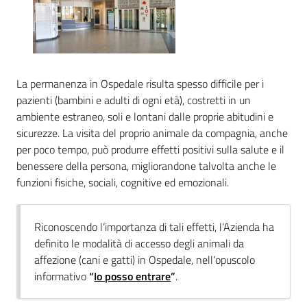
La permanenza in Ospedale risulta spesso difficile per i
C
pazienti (bambini e adulti di ogni età), costretti in un
a
ambiente estraneo, soli e lontani dalle proprie abitudini e
r
sicurezze. La visita del proprio animale da compagnia, anche
t
per poco tempo, può produrre effetti positivi sulla salute e il
a
benessere della persona, migliorandone talvolta anche le
d
funzioni fisiche, sociali, cognitive ed emozionali.
e
i
S
Riconoscendo l’importanza di tali effetti, l’Azienda ha
e
definito le modalità di accesso degli animali da
r
affezione (cani e gatti) in Ospedale, nell’opuscolo
v
informativo
“
Io posso entrare
”
.
i
z