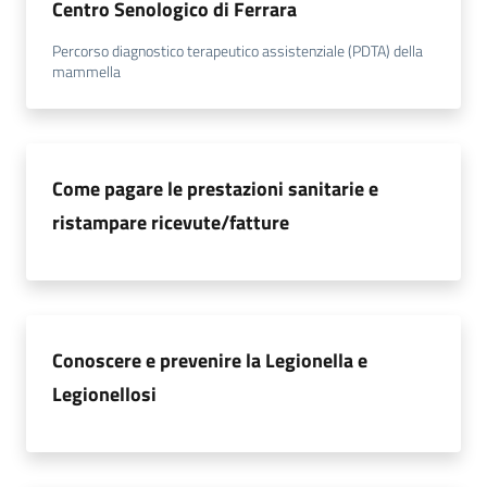
Centro Senologico di Ferrara
m
m
Percorso diagnostico terapeutico assistenziale (PDTA) della
i
mammella
n
i
s
t
Come pagare le prestazioni sanitarie e
r
ristampare ricevute/fatture
a
z
i
o
n
e
Conoscere e prevenire la Legionella e
t
Legionellosi
r
a
s
p