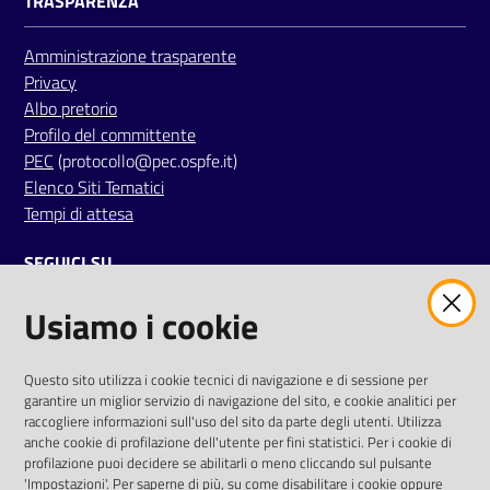
TRASPARENZA
Amministrazione trasparente
Privacy
Albo pretorio
Profilo del committente
PEC
(protocollo@pec.ospfe.it)
Elenco Siti Tematici
Tempi di attesa
SEGUICI SU
Usiamo i cookie
twitter
facebook
youtube
AREA DIPENDENTI
Questo sito utilizza i cookie tecnici di navigazione e di sessione per
garantire un miglior servizio di navigazione del sito, e cookie analitici per
Posta Elettronica Aziendale
raccogliere informazioni sull'uso del sito da parte degli utenti. Utilizza
anche cookie di profilazione dell'utente per fini statistici. Per i cookie di
Cloud aziendale
(
manuale di istruzioni
)
profilazione puoi decidere se abilitarli o meno cliccando sul pulsante
Portale del Dipendente
'Impostazioni'. Per saperne di più, su come disabilitare i cookie oppure