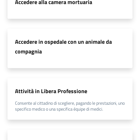
Accedere alla camera mortuaria
i
P
a
r
Accedere in ospedale con un animale da
i
compagnia
t
à
d
i
g
e
Attività in Libera Professione
n
Consente al cittadino di scegliere, pagando le prestazioni, uno
e
specifico medico o una specifica équipe di medici.
r
e
A