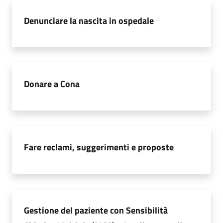
a
Denunciare la nascita in ospedale
r
e
n
t
e
Donare a Cona
Fornitori
Seguici
Fare reclami, suggerimenti e proposte
su
Gestione del paziente con Sensibilità