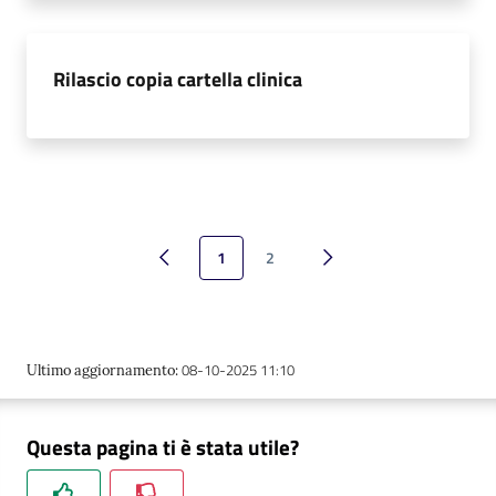
Rilascio copia cartella clinica
1
2
Pagina precedente
Pagina successiva
08-10-2025 11:10
Ultimo aggiornamento
:
Questa pagina ti è stata utile?