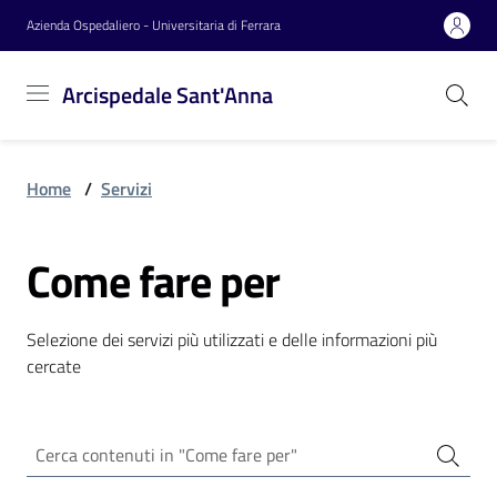
Vai al contenuto
Vai alla navigazione
Vai al footer
Azienda Ospedaliero - Universitaria di Ferrara
Arcispedale
Arcispedale Sant'Anna
Sant'Anna
Home
/
Servizi
Azienda
Come fare per
Servizi
Selezione dei servizi più utilizzati e delle informazioni più
cercate
Reparti
Novità