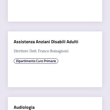
a
r
e
n
t
e
Assistenza Anziani Disabili Adulti
Fornitori
Direttore Dott. Franco Romagnoni
Dipartimento Cure Primarie
Seguici
su
Audiologia