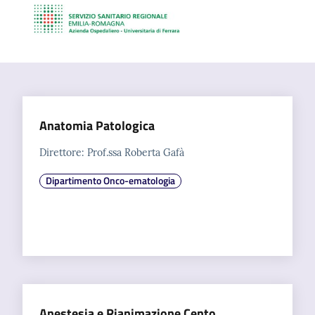
C
a
r
Anatomia Patologica
t
Direttore: Prof.ssa Roberta Gafà
a
d
Dipartimento Onco-ematologia
e
i
S
e
r
v
i
z
Anestesia e Rianimazione Cento