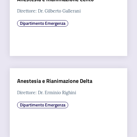
i
Direttore: Dr. Gilberto Gallerani
P
Dipartimento Emergenza
a
r
i
t
à
d
i
g
Anestesia e Rianimazione Delta
e
Direttore: Dr. Erminio Righini
n
e
Dipartimento Emergenza
r
e
A