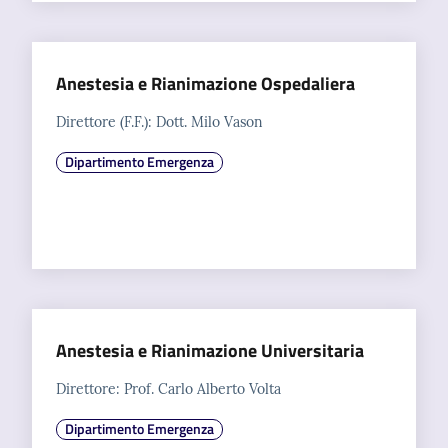
m
m
i
Anestesia e Rianimazione Ospedaliera
n
i
Direttore (F.F.): Dott. Milo Vason
s
t
Dipartimento Emergenza
r
a
z
i
o
n
e
t
Anestesia e Rianimazione Universitaria
r
Direttore: Prof. Carlo Alberto Volta
a
s
Dipartimento Emergenza
p