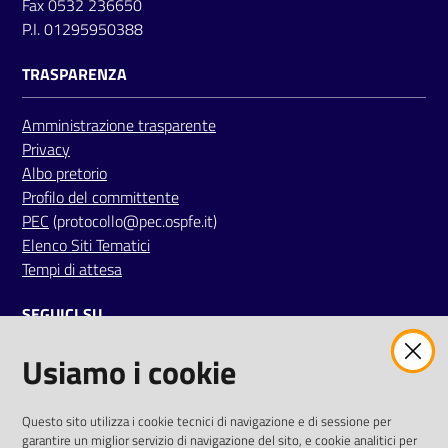
Fax 0532 236650
m
P.I. 01295950388
m
i
TRASPARENZA
n
i
Amministrazione trasparente
s
Privacy
t
Albo pretorio
r
Profilo del committente
a
PEC
(protocollo@pec.ospfe.it)
z
Elenco Siti Tematici
i
Tempi di attesa
o
n
SEGUICI SU
e
t
Usiamo i cookie
twitter
facebook
youtube
r
a
s
AREA DIPENDENTI
Questo sito utilizza i cookie tecnici di navigazione e di sessione per
garantire un miglior servizio di navigazione del sito, e cookie analitici per
p