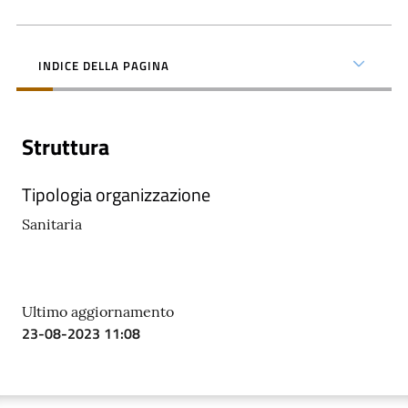
INDICE DELLA PAGINA
C
a
Struttura
r
t
Tipologia organizzazione
a
Sanitaria
d
e
i
S
Ultimo aggiornamento
e
23-08-2023 11:08
r
v
i
z