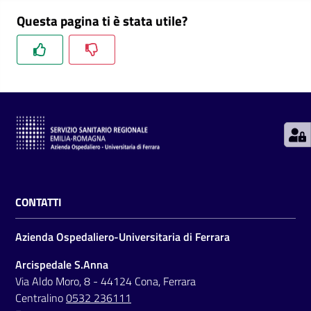
i
Questa pagina ti è stata utile?
P
a
r
i
t
à
d
i
g
e
CONTATTI
n
e
Azienda Ospedaliero-Universitaria di Ferrara
r
Arcispedale S.Anna
e
Via Aldo Moro, 8 - 44124 Cona, Ferrara
Centralino
0532 236111
A