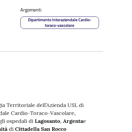
Argomenti
Dipartimento Interaziendale Cardio-
toraco-vascolare
a Territoriale dell’Azienda USL di
ndale Cardio-Toraco-Vascolare,
gli ospedali di
Lagosanto
,
Argenta
e
ità
di
Cittadella San Rocco