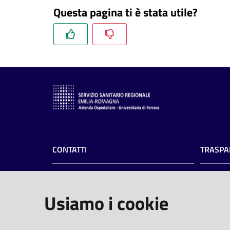
Questa pagina ti è stata utile?
CONTATTI
TRASPA
Azienda Ospedaliero-Universitaria di
Amminist
Ferrara
Privacy
Usiamo i cookie
Albo pre
Arcispedale S.Anna
Profilo 
Via Aldo Moro, 8 - 44124 Cona, Ferrara
PEC
(pro