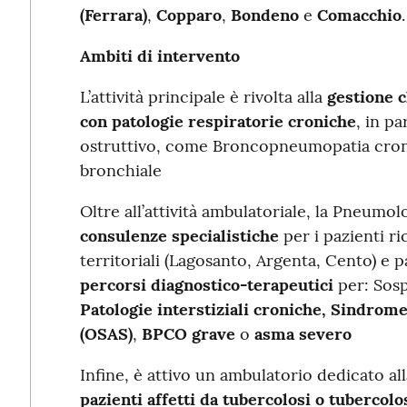
(Ferrara)
,
Copparo
,
Bondeno
e
Comacchio
.
Ambiti di intervento
L’attività principale è rivolta alla
gestione c
con patologie respiratorie croniche
, in pa
ostruttivo, come Broncopneumopatia cron
bronchiale
Oltre all’attività ambulatoriale, la Pneumol
consulenze specialistiche
per i pazienti ri
territoriali (Lagosanto, Argenta, Cento) e p
percorsi diagnostico-terapeutici
per: Sos
Patologie interstiziali croniche, Sindrom
(OSAS)
,
BPCO grave
o
asma severo
Infine, è attivo un ambulatorio dedicato al
pazienti affetti da tubercolosi o tubercolo