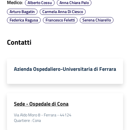
Medico
:
Alberto Cossu
Anna Chiara Palo
a
Arturo Bagatin
Carmela Anna Di Ciesco
r
e
Federica Ragusa
Francesco Feletti
Serena Chiarello
n
t
Contatti
e
Fornitori
Azienda Ospedaliero-Universitaria di Ferrara
Seguici
su
Sede - Ospedale di Cona
Via Aldo Moro 8 - Ferrara - 44124
Quartiere
:
Cona