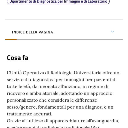
Dipartimento di Diagnostica per Immagini e di Laboratorio
INDICE DELLA PAGINA
C
a
r
Cosa fa
t
a
d
L'Unità Operativa di Radiologia Universitaria offre un
e
servizio di diagnostica per immagini per pazienti di
i
tutte le età, dal neonato all'anziano, in regime di
S
ricovero e ambulatoriale, adottando un approccio
e
personalizzato che considera le differenze
r
sesso/genere, fondamentali per una diagnosi e un
v
trattamento accurati.
i
Grazie all'utilizzo di apparecchiature all'avanguardia,
z
esegue esami di radiologia tradizionale (Rx),