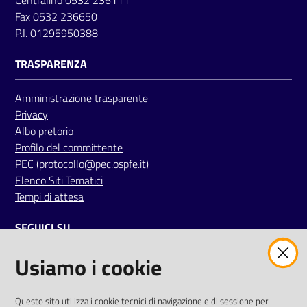
Fax 0532 236650
P.I. 01295950388
TRASPARENZA
Amministrazione trasparente
Privacy
Albo pretorio
Profilo del committente
PEC
(protocollo@pec.ospfe.it)
Elenco Siti Tematici
Tempi di attesa
SEGUICI SU
Usiamo i cookie
twitter
facebook
youtube
AREA DIPENDENTI
Questo sito utilizza i cookie tecnici di navigazione e di sessione per