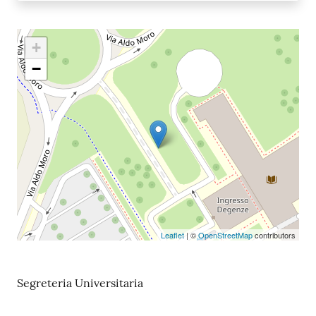
+
−
Leaflet
| ©
OpenStreetMap
contributors
Segreteria Universitaria