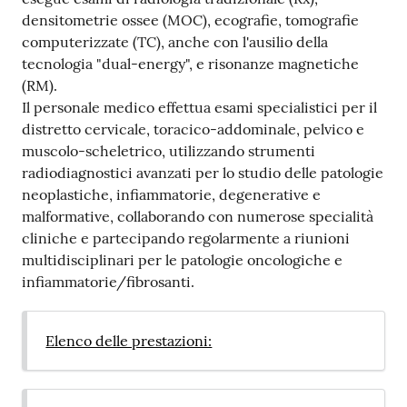
i
densitometrie ossee (MOC), ecografie, tomografie
computerizzate (TC), anche con l'ausilio della
P
tecnologia "dual-energy", e risonanze magnetiche
a
(RM).
r
Il personale medico effettua esami specialistici per il
i
distretto cervicale, toracico-addominale, pelvico e
t
muscolo-scheletrico, utilizzando strumenti
à
radiodiagnostici avanzati per lo studio delle patologie
d
neoplastiche, infiammatorie, degenerative e
i
malformative, collaborando con numerose specialità
g
cliniche e partecipando regolarmente a riunioni
e
multidisciplinari per le patologie oncologiche e
n
infiammatorie/fibrosanti.
e
r
Elenco delle prestazioni:
e
A