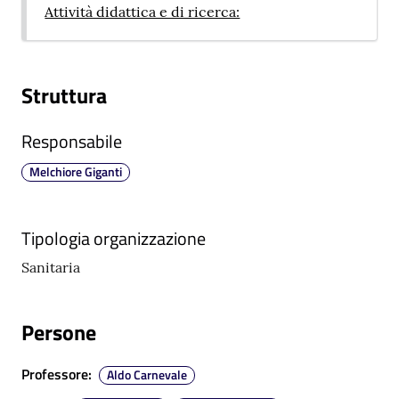
m
Attività didattica e di ricerca:
m
i
n
Struttura
i
s
Responsabile
t
r
Melchiore Giganti
a
z
i
Tipologia organizzazione
o
n
Sanitaria
e
t
Persone
r
a
s
Professore
:
Aldo Carnevale
p