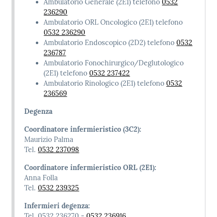
Ambulatorio Generale (2E1) telefono
0532
236290
Ambulatorio ORL Oncologico (2E1) telefono
0532 236290
Ambulatorio Endoscopico (2D2) telefono
0532
236787
Ambulatorio Fonochirurgico/Deglutologico
(2E1) telefono
0532 237422
Ambulatorio Rinologico (2E1) telefono
0532
236569
Degenza
Coordinatore infermieristico (3C2):
Maurizio Palma
Tel.
0532 237098
Coordinatore infermieristico ORL (2E1):
Anna Folla
Tel.
0532 239325
Infermieri degenza:
Tel. 0532 236270 -
0532 236916