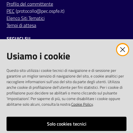
Profilo del committente
PEC
(protocollo@pec.ospfe.it)
Elenco Siti Tematici
Tempi di attesa
SEGUICI SU
Usiamo i cookie
twitter
facebook
youtube
AREA DIPENDENTI
Questo sito utilizza i cookie tecnici di navigazione e di sessione per
garantire un miglior servizio di navigazione del sito, e cookie analitici per
Posta Elettronica Aziendale
raccogliere informazioni sull'uso del sito da parte degli utenti. Utilizza
anche cookie di profilazione dell'utente per fini statistici. Per i cookie di
Cloud aziendale
(
manuale di istruzioni
)
profilazione puoi decidere se abilitarli o meno cliccando sul pulsante
Portale del Dipendente
'Impostazioni'. Per saperne di più, su come disabilitare i cookie oppure
Sito intranet
abilitarne solo alcuni, consulta la nostra
Cookie Policy
.
Visualizza sito precedente
Solo cookies tecnici
REDAZIONE