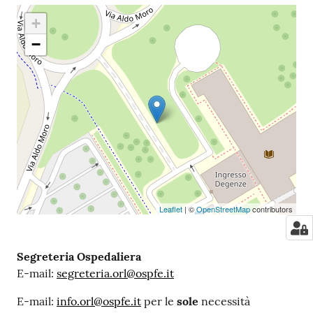
+
−
Leaflet
| ©
OpenStreetMap
contributors
Segreteria Ospedaliera
E-mail:
segreteria.orl@ospfe.it
E-mail:
info.orl@ospfe.it
per le
sole
necessità