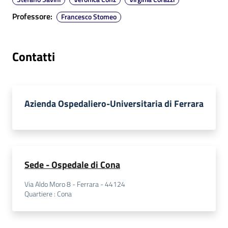
a
Professore
:
Francesco Stomeo
r
e
n
Contatti
t
e
Fornitori
Azienda Ospedaliero-Universitaria di Ferrara
Seguici
su
Sede - Ospedale di Cona
Via Aldo Moro 8 - Ferrara - 44124
Quartiere
:
Cona