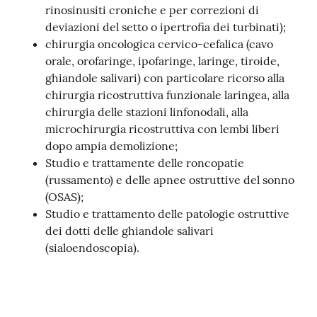
rinosinusiti croniche e per correzioni di
i
deviazioni del setto o ipertrofia dei turbinati);
chirurgia oncologica cervico-cefalica (cavo
P
orale, orofaringe, ipofaringe, laringe, tiroide,
a
ghiandole salivari) con particolare ricorso alla
r
chirurgia ricostruttiva funzionale laringea, alla
i
chirurgia delle stazioni linfonodali, alla
t
microchirurgia ricostruttiva con lembi liberi
à
dopo ampia demolizione;
d
Studio e trattamente delle roncopatie
i
(russamento) e delle apnee ostruttive del sonno
g
(OSAS);
e
Studio e trattamento delle patologie ostruttive
n
dei dotti delle ghiandole salivari
e
(sialoendoscopia).
r
e
A