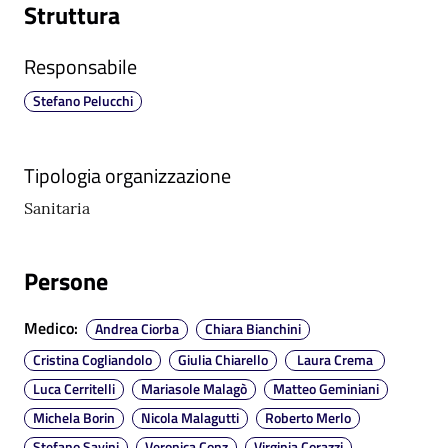
Struttura
m
m
i
Responsabile
n
Stefano Pelucchi
i
s
t
Tipologia organizzazione
r
a
Sanitaria
z
i
Persone
o
n
e
Medico
:
Andrea Ciorba
Chiara Bianchini
t
Cristina Cogliandolo
Giulia Chiarello
Laura Crema
r
Luca Cerritelli
Mariasole Malagò
Matteo Geminiani
a
Michela Borin
Nicola Malagutti
Roberto Merlo
s
p
Stefano Savini
Veronica Conz
Virginia Corazzi