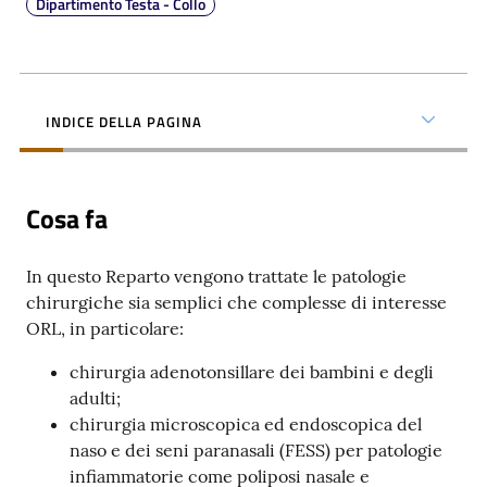
Dipartimento Testa - Collo
INDICE DELLA PAGINA
C
a
r
Cosa fa
t
a
d
In questo Reparto vengono trattate le patologie
e
chirurgiche sia semplici che complesse di interesse
i
ORL, in particolare:
S
chirurgia adenotonsillare dei bambini e degli
e
adulti;
r
chirurgia microscopica ed endoscopica del
v
naso e dei seni paranasali (FESS) per patologie
i
infiammatorie come poliposi nasale e
z