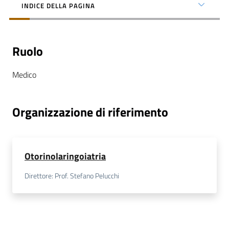
INDICE DELLA PAGINA
Ruolo
C
Medico
a
r
t
Organizzazione di riferimento
a
d
e
i
Otorinolaringoiatria
S
e
Direttore: Prof. Stefano Pelucchi
r
v
i
z