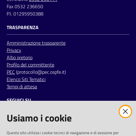
a
Fax 0532 236650
r
P.I. 01295950388
e
TRASPARENZA
n
t
e
Amministrazione trasparente
Privacy
Albo pretorio
Fornitori
Profilo del committente
PEC
(protocollo@pec.ospfe.it)
Elenco Siti Tematici
Seguici
Tempi di attesa
su
SEGUICI SU
Usiamo i cookie
twitter
facebook
youtube
AREA DIPENDENTI
Questo sito utilizza i cookie tecnici di navigazione e di sessione per