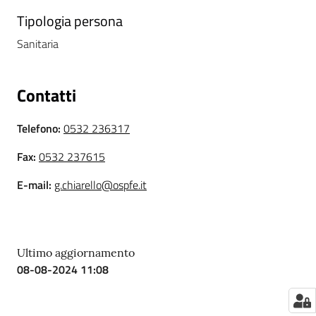
i
Tipologia persona
Sanitaria
P
a
r
Contatti
i
t
Telefono
:
0532 236317
à
d
Fax
:
0532 237615
i
E-mail
:
g.chiarello@ospfe.it
g
e
n
e
r
Ultimo aggiornamento
08-08-2024 11:08
e
A