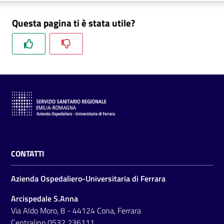
m
m
Questa pagina ti è stata utile?
i
n
i
s
t
r
a
z
i
o
n
CONTATTI
e
t
Azienda Ospedaliero-Universitaria di Ferrara
r
a
Arcispedale S.Anna
s
Via Aldo Moro, 8 - 44124 Cona, Ferrara
p
Centralino
0532 236111