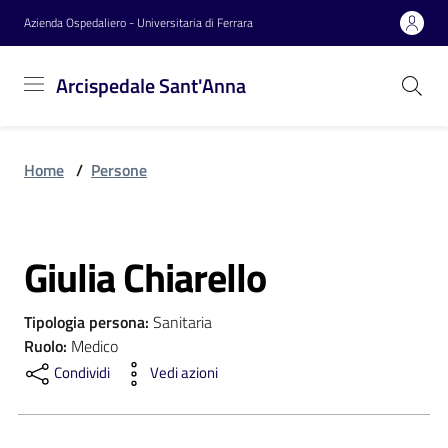
Vai al contenuto
Vai alla navigazione
Vai al footer
Azienda Ospedaliero - Universitaria di Ferrara
Arcispedale
Arcispedale Sant'Anna
Sant'Anna
Home
/
Persone
Azienda
Giulia Chiarello
Servizi
Salta al contenuto
Tipologia persona
:
Sanitaria
Reparti
Ruolo
:
Medico
Condividi
Vedi azioni
Novità