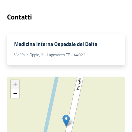
a
r
Contatti
e
n
t
e
Medicina Interna Ospedale del Delta
Via Valle Oppio, 2 - Lagosanto FE - 44022
Fornitori
Seguici
+
su
−