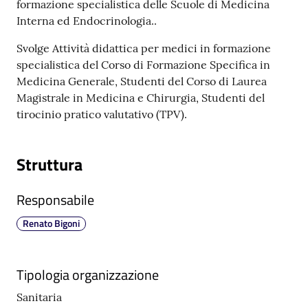
formazione specialistica delle Scuole di Medicina
m
Interna ed Endocrinologia..
m
i
Svolge Attività didattica per medici in formazione
n
specialistica del Corso di Formazione Specifica in
i
Medicina Generale, Studenti del Corso di Laurea
s
Magistrale in Medicina e Chirurgia, Studenti del
t
tirocinio pratico valutativo (TPV).
r
a
z
Struttura
i
o
Responsabile
n
e
Renato Bigoni
t
r
a
Tipologia organizzazione
s
Sanitaria
p