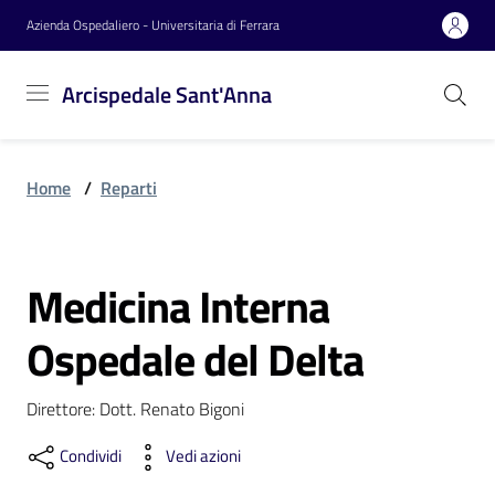
Vai al contenuto
Vai alla navigazione
Vai al footer
Azienda Ospedaliero - Universitaria di Ferrara
Arcispedale
Arcispedale Sant'Anna
Sant'Anna
Home
/
Reparti
Azienda
Medicina Interna
Servizi
Salta al contenuto
Ospedale del Delta
Reparti
Direttore: Dott. Renato Bigoni
Condividi
Vedi azioni
Novità