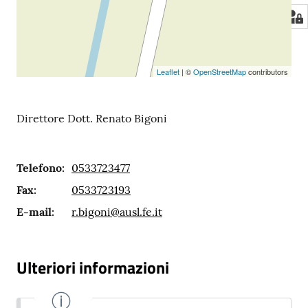
Leaflet
| ©
OpenStreetMap
contributors
Direttore Dott. Renato Bigoni
Telefono
:
0533723477
Fax
:
0533723193
E-mail
:
r.bigoni@ausl.fe.it
Ulteriori informazioni