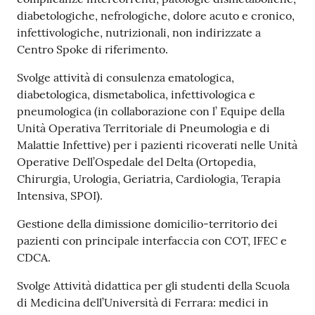
i
diabetologiche, nefrologiche, dolore acuto e cronico,
infettivologiche, nutrizionali, non indirizzate a
P
Centro Spoke di riferimento.
a
Svolge attività di consulenza ematologica,
r
diabetologica, dismetabolica, infettivologica e
i
pneumologica (in collaborazione con l’ Equipe della
t
Unità Operativa Territoriale di Pneumologia e di
à
Malattie Infettive) per i pazienti ricoverati nelle Unità
d
Operative Dell’Ospedale del Delta (Ortopedia,
i
Chirurgia, Urologia, Geriatria, Cardiologia, Terapia
g
Intensiva, SPOI).
e
n
Gestione della dimissione domicilio-territorio dei
e
pazienti con principale interfaccia con COT, IFEC e
r
CDCA.
e
Svolge Attività didattica per gli studenti della Scuola
di Medicina dell’Università di Ferrara: medici in
A