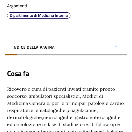
Argomenti
Dipartimento di Medicina Interna
C
a
INDICE DELLA PAGINA
r
t
a
Cosa fa
d
e
i
Ricovero e cura di pazienti inviati tramite pronto
S
soccorso, ambulatori specialistici, Medici di
e
Medicina Generale, per le principali patologie cardio
r
respiratorie, ematologiche ,coagulazione,
v
dermatologiche,neurologiche, gastro enterologiche
i
ed oncologiche in fase di stadiazione, di follow up e
z
complicanze intercorrenti, patologie dismetaboliche,