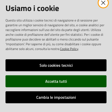
Usiamo i cookie
twitter
facebook
youtube
AREA DIPENDENTI
Questo sito utilizza i cookie tecnici di navigazione e di sessione per
garantire un miglior servizio di navigazione del sito, e cookie analitici per
Posta Elettronica Aziendale
raccogliere informazioni sull'uso del sito da parte degli utenti. Utilizza
anche cookie di profilazione dell'utente per fini statistici. Per i cookie di
Cloud aziendale
(
manuale di istruzioni
)
profilazione puoi decidere se abilitarli o meno cliccando sul pulsante
Portale del Dipendente
'Impostazioni'. Per saperne di più, su come disabilitare i cookie oppure
Sito intranet
abilitarne solo alcuni, consulta la nostra
Cookie Policy
.
Visualizza sito precedente
Solo cookies tecnici
REDAZIONE
Redazione web
Accetta tutti
Contattaci
Credits
Cambia le impostazioni
Vai alla pagina