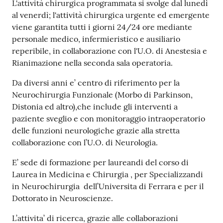
L'attività chirurgica programmata si svolge dal lunedì
i
al venerdì; l'attività chirurgica urgente ed emergente
viene garantita tutti i giorni 24/24 ore mediante
P
personale medico, infermieristico e ausiliario
a
reperibile, in collaborazione con l'U.O. di Anestesia e
r
Rianimazione nella seconda sala operatoria.
i
t
Da diversi anni e’ centro di riferimento per la
à
Neurochirurgia Funzionale (Morbo di Parkinson,
d
Distonia ed altro),che include gli interventi a
i
paziente sveglio e con monitoraggio intraoperatorio
g
delle funzioni neurologiche grazie alla stretta
e
collaborazione con l’U.O. di Neurologia.
n
E’ sede di formazione per laureandi del corso di
e
Laurea in Medicina e Chirurgia , per Specializzandi
r
in Neurochirurgia dell’Universita di Ferrara e per il
e
Dottorato in Neuroscienze.
A
L’attivita’ di ricerca, grazie alle collaborazioni