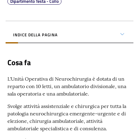
Dipartimento Testa - Collo
INDICE DELLA PAGINA
C
a
r
Cosa fa
t
a
d
L'Unità Operativa di Neurochirurgia è dotata di un
e
reparto con 10 letti, un ambulatorio divisionale, una
i
sala operatoria e una ambulatoriale.
S
Svolge attività assistenziale e chirurgica per tutta la
e
patologia neurochirurgica emergente-urgente e di
r
elezione, chirurgia ambulatoriale, attività
v
ambulatoriale specialistica e di consulenza.
i
z