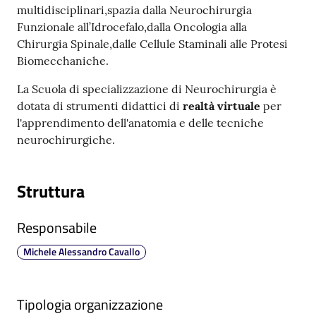
m
multidisciplinari,spazia dalla Neurochirurgia
m
Funzionale all’Idrocefalo,dalla Oncologia alla
i
Chirurgia Spinale,dalle Cellule Staminali alle Protesi
n
Biomecchaniche.
i
La Scuola di specializzazione di Neurochirurgia è
s
dotata di strumenti didattici di
realtà virtuale
per
t
l'apprendimento dell'anatomia e delle tecniche
r
neurochirurgiche.
a
z
i
Struttura
o
n
Responsabile
e
t
Michele Alessandro Cavallo
r
a
s
Tipologia organizzazione
p