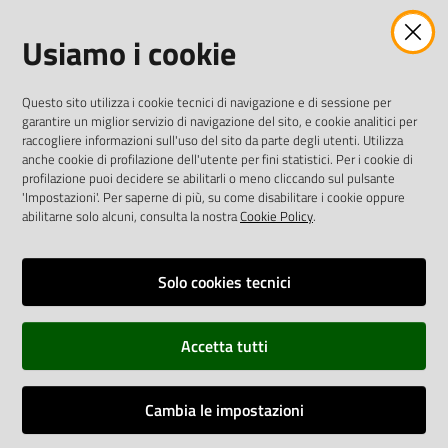
Usiamo i cookie
twitter
facebook
youtube
AREA DIPENDENTI
Questo sito utilizza i cookie tecnici di navigazione e di sessione per
garantire un miglior servizio di navigazione del sito, e cookie analitici per
Posta Elettronica Aziendale
raccogliere informazioni sull'uso del sito da parte degli utenti. Utilizza
anche cookie di profilazione dell'utente per fini statistici. Per i cookie di
Cloud aziendale
(
manuale di istruzioni
)
profilazione puoi decidere se abilitarli o meno cliccando sul pulsante
Portale del Dipendente
'Impostazioni'. Per saperne di più, su come disabilitare i cookie oppure
Sito intranet
abilitarne solo alcuni, consulta la nostra
Cookie Policy
.
Visualizza sito precedente
Solo cookies tecnici
REDAZIONE
Redazione web
Accetta tutti
Contattaci
Credits
Cambia le impostazioni