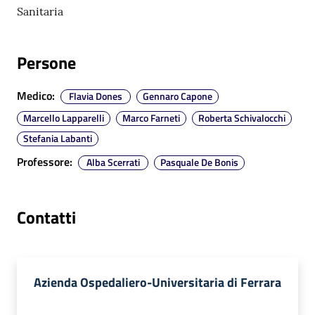
Sanitaria
a
r
e
Persone
n
t
Medico
:
Flavia Dones
Gennaro Capone
e
Marcello Lapparelli
Marco Farneti
Roberta Schivalocchi
Fornitori
Stefania Labanti
Professore
:
Alba Scerrati
Pasquale De Bonis
Seguici
Contatti
su
Azienda Ospedaliero-Universitaria di Ferrara