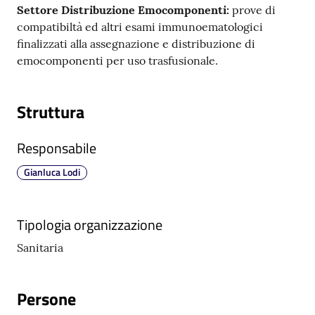
m
Settore Distribuzione Emocomponenti:
prove di
m
compatibiltà ed altri esami immunoematologici
i
finalizzati alla assegnazione e distribuzione di
n
emocomponenti per uso trasfusionale.
i
s
Struttura
t
r
a
Responsabile
z
Gianluca Lodi
i
o
n
Tipologia organizzazione
e
t
Sanitaria
r
a
Persone
s
p