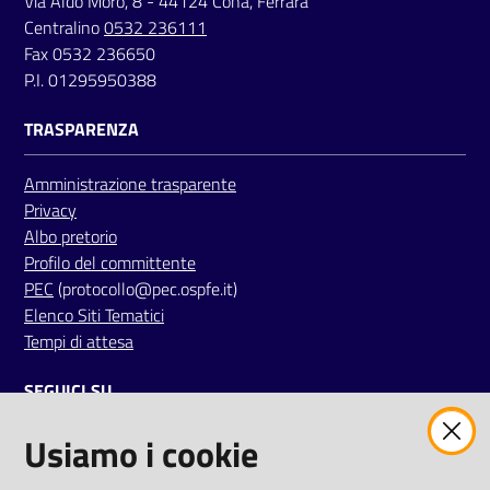
Via Aldo Moro, 8 - 44124 Cona, Ferrara
Centralino
0532 236111
Fax 0532 236650
P.I. 01295950388
TRASPARENZA
Amministrazione trasparente
Privacy
Albo pretorio
Profilo del committente
PEC
(protocollo@pec.ospfe.it)
Elenco Siti Tematici
Tempi di attesa
SEGUICI SU
Usiamo i cookie
twitter
facebook
youtube