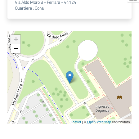
Via Aldo Moro 8 - Ferrara - 44124
Quartiere
:
Cona
+
−
Leaflet
| ©
OpenStreetMap
contributors