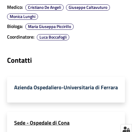
a
Medico
:
Cristiano De Angeli
Giuseppe Caltavuturo
r
Monica Lunghi
e
Biologa
:
Maria Giuseppa Piccirillo
n
t
Coordinatore
:
Luca Boccafogli
e
Fornitori
Contatti
Seguici
Azienda Ospedaliero-Universitaria di Ferrara
su
Sede - Ospedale di Cona