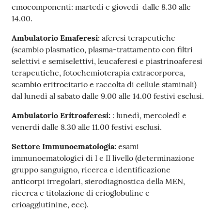
emocomponenti: martedì e giovedì dalle 8.30 alle
i
14.00.
P
Ambulatorio Emaferesi:
aferesi terapeutiche
a
(scambio plasmatico, plasma-trattamento con filtri
r
selettivi e semiselettivi, leucaferesi e piastrinoaferesi
i
terapeutiche, fotochemioterapia extracorporea,
t
scambio eritrocitario e raccolta di cellule staminali)
à
dal lunedì al sabato dalle 9.00 alle 14.00 festivi esclusi.
d
i
Ambulatorio Eritroaferesi:
: lunedì, mercoledì e
g
venerdì dalle 8.30 alle 11.00 festivi esclusi.
e
Settore Immunoematologia:
esami
n
immunoematologici di I e II livello (determinazione
e
gruppo sanguigno, ricerca e identificazione
r
anticorpi irregolari, sierodiagnostica della MEN,
e
ricerca e titolazione di crioglobuline e
crioagglutinine, ecc).
A