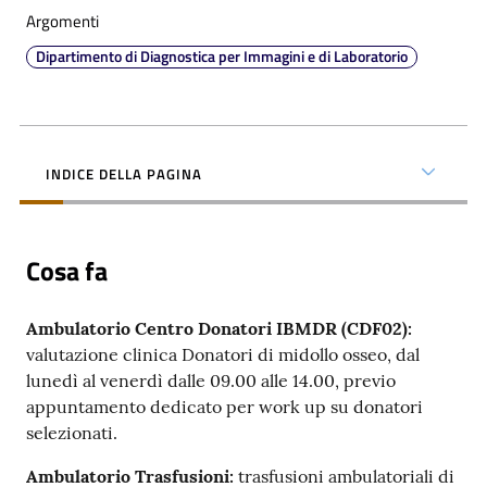
Argomenti
Dipartimento di Diagnostica per Immagini e di Laboratorio
C
a
INDICE DELLA PAGINA
r
t
a
Cosa fa
d
e
i
Ambulatorio Centro Donatori IBMDR (CDF02):
S
valutazione clinica Donatori di midollo osseo, dal
e
lunedì al venerdì dalle 09.00 alle 14.00, previo
r
appuntamento dedicato per work up su donatori
v
selezionati.
i
Ambulatorio Trasfusioni:
trasfusioni ambulatoriali di
z