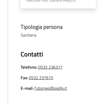
Direttore: Prof. Stefano Pelucchi
Tipologia persona
Sanitaria
Contatti
Telefono
:
0532 236317
Fax
:
0532 237615
E-mail
:
f.stomeo@ospfe.it