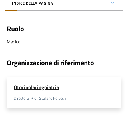
INDICE DELLA PAGINA
Ruolo
C
Medico
a
r
t
Organizzazione di riferimento
a
d
e
i
Otorinolaringoiatria
S
e
Direttore: Prof. Stefano Pelucchi
r
v
i
z