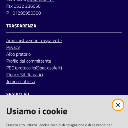
a
Fax 0532 236650
r
P.I. 01295950388
e
TRASPARENZA
n
t
e
Amministrazione trasparente
Privacy
Albo pretorio
Fornitori
Profilo del committente
PEC
(protocollo@pec.ospfe.it)
Elenco Siti Tematici
Seguici
Tempi di attesa
su
SEGUICI SU
Usiamo i cookie
twitter
facebook
youtube
AREA DIPENDENTI
Questo sito utilizza i cookie tecnici di navigazione e di sessione per