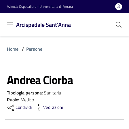
Vai al contenuto
Vai alla navigazione
Vai al footer
Azienda Ospedaliero - Universitaria di Ferrara
Arcispedale
Arcispedale Sant'Anna
Sant'Anna
Home
/
Persone
Azienda
Andrea Ciorba
Servizi
Salta al contenuto
Tipologia persona
:
Sanitaria
Reparti
Ruolo
:
Medico
Condividi
Vedi azioni
Novità