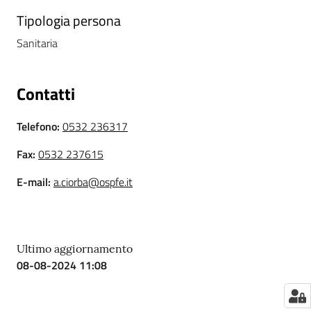
i
Tipologia persona
Sanitaria
P
a
r
Contatti
i
t
Telefono
:
0532 236317
à
d
Fax
:
0532 237615
i
E-mail
:
a.ciorba@ospfe.it
g
e
n
e
r
Ultimo aggiornamento
08-08-2024 11:08
e
A