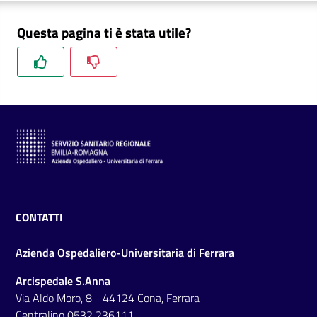
m
m
Questa pagina ti è stata utile?
i
n
i
s
t
r
a
z
i
o
n
CONTATTI
e
t
Azienda Ospedaliero-Universitaria di Ferrara
r
a
Arcispedale S.Anna
s
Via Aldo Moro, 8 - 44124 Cona, Ferrara
p
Centralino
0532 236111