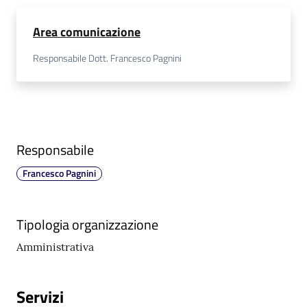
a
r
Area comunicazione
e
Responsabile Dott. Francesco Pagnini
n
t
e
Fornitori
Responsabile
Francesco Pagnini
Seguici
su
Tipologia organizzazione
Amministrativa
Servizi