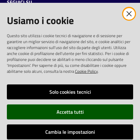
SEGUICI SU
Usiamo i cookie
twitter
facebook
youtube
AREA DIPENDENTI
Questo sito utilizza i cookie tecnici di navigazione e di sessione per
garantire un miglior servizio di navigazione del sito, e cookie analitici per
Posta Elettronica Aziendale
raccogliere informazioni sull'uso del sito da parte degli utenti. Utilizza
anche cookie di profilazione dell'utente per fini statistici. Per i cookie di
Cloud aziendale
(
manuale di istruzioni
)
profilazione puoi decidere se abilitarli o meno cliccando sul pulsante
Portale del Dipendente
'Impostazioni'. Per saperne di più, su come disabilitare i cookie oppure
Sito intranet
abilitarne solo alcuni, consulta la nostra
Cookie Policy
.
Visualizza sito precedente
Solo cookies tecnici
REDAZIONE
Redazione web
Accetta tutti
Contattaci
Credits
Cambia le impostazioni