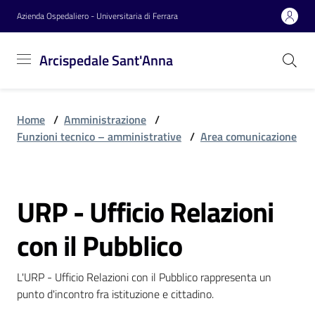
Vai al contenuto
Vai alla navigazione
Vai al footer
Azienda Ospedaliero - Universitaria di Ferrara
Arcispedale
Arcispedale Sant'Anna
Sant'Anna
Home
/
Amministrazione
/
Azienda
Funzioni tecnico – amministrative
/
Area comunicazione
Servizi
URP - Ufficio Relazioni
Salta al contenuto
con il Pubblico
Reparti
L'URP - Ufficio Relazioni con il Pubblico rappresenta un 
punto d'incontro fra istituzione e cittadino.
Novità