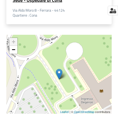
Sede - Ospedale di Cona
Via Aldo Moro 8 - Ferrara - 44124
Quartiere
:
Cona
+
−
Leaflet
| ©
OpenStreetMap
contributors