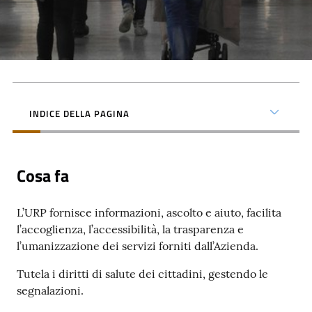
i
P
a
r
i
INDICE DELLA PAGINA
t
à
d
i
Cosa fa
g
e
L’URP fornisce informazioni, ascolto e aiuto, facilita
n
l’accoglienza, l’accessibilità, la trasparenza e
e
l’umanizzazione dei servizi forniti dall’Azienda.
r
e
Tutela i diritti di salute dei cittadini, gestendo le
segnalazioni.
A