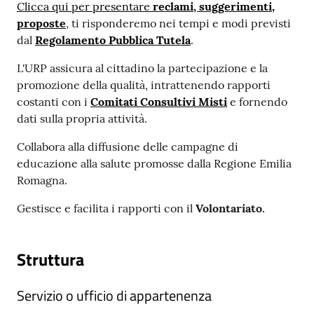
Clicca qui per presentare
reclami, suggerimenti,
m
proposte
, ti risponderemo nei tempi e modi previsti
m
dal
Regolamento Pubblica Tutela
.
i
n
L'URP assicura al cittadino la partecipazione e la
i
promozione della qualità, intrattenendo rapporti
s
costanti con i
Comitati Consultivi Misti
e fornendo
t
dati sulla propria attività.
r
a
Collabora alla diffusione delle campagne di
z
educazione alla salute promosse dalla Regione Emilia
i
Romagna.
o
Gestisce e facilita i rapporti con il
Volontariato.
n
e
t
Struttura
r
a
Servizio o ufficio di appartenenza
s
p