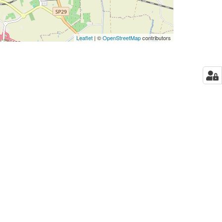
Leaflet
| ©
OpenStreetMap
contributors