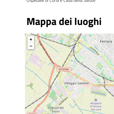
Ospedale di Cona e Casa della Salute
Mappa dei luoghi
+
−