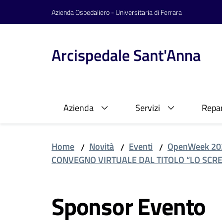
Vai al contenuto
Vai alla navigazione
Vai al footer
Azienda Ospedaliero - Universitaria di Ferrara
Arcispedale Sant'Anna
Azienda
Servizi
Repar
Home
Novità
Eventi
OpenWeek 20
/
/
/
CONVEGNO VIRTUALE DAL TITOLO “LO SCR
Sponsor Evento