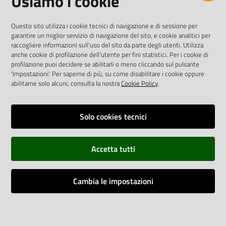
Usiamo i cookie
AREA DIPENDENTI
Questo sito utilizza i cookie tecnici di navigazione e di sessione per
garantire un miglior servizio di navigazione del sito, e cookie analitici per
Posta Elettronica Aziendale
raccogliere informazioni sull'uso del sito da parte degli utenti. Utilizza
anche cookie di profilazione dell'utente per fini statistici. Per i cookie di
Cloud aziendale
(
manuale di istruzioni
)
profilazione puoi decidere se abilitarli o meno cliccando sul pulsante
Portale del Dipendente
'Impostazioni'. Per saperne di più, su come disabilitare i cookie oppure
Sito intranet
abilitarne solo alcuni, consulta la nostra
Cookie Policy
.
Visualizza sito precedente
Solo cookies tecnici
REDAZIONE
Redazione web
Accetta tutti
Contattaci
Credits
Cambia le impostazioni
Vai alla pagina
Impostazioni cookie