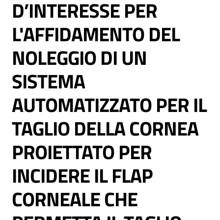
D’INTERESSE PER
L'AFFIDAMENTO DEL
NOLEGGIO DI UN
C
SISTEMA
a
r
AUTOMATIZZATO PER IL
t
a
TAGLIO DELLA CORNEA
d
e
PROIETTATO PER
i
S
INCIDERE IL FLAP
e
r
CORNEALE CHE
v
i
z