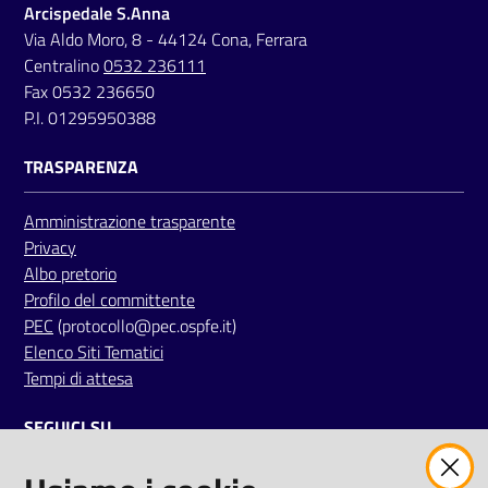
Arcispedale S.Anna
Via Aldo Moro, 8 - 44124 Cona, Ferrara
Centralino
0532 236111
Fax 0532 236650
P.I. 01295950388
TRASPARENZA
Amministrazione trasparente
Privacy
Albo pretorio
Profilo del committente
PEC
(protocollo@pec.ospfe.it)
Elenco Siti Tematici
Tempi di attesa
SEGUICI SU
twitter
facebook
youtube