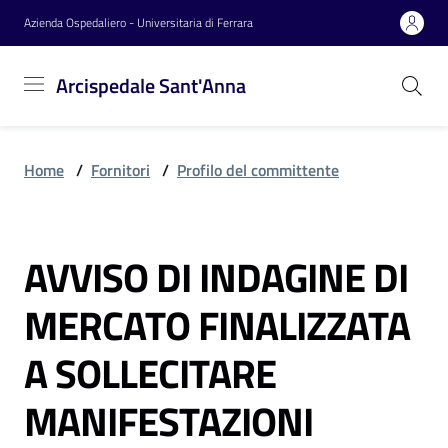
Vai al contenuto
Vai alla navigazione
Vai al footer
Azienda Ospedaliero - Universitaria di Ferrara
Arcispedale
Arcispedale Sant'Anna
Sant'Anna
Home
/
Fornitori
/
Profilo del committente
Azienda
AVVISO DI INDAGINE DI
Servizi
Salta al contenuto
MERCATO FINALIZZATA
Reparti
A SOLLECITARE
MANIFESTAZIONI
Novità