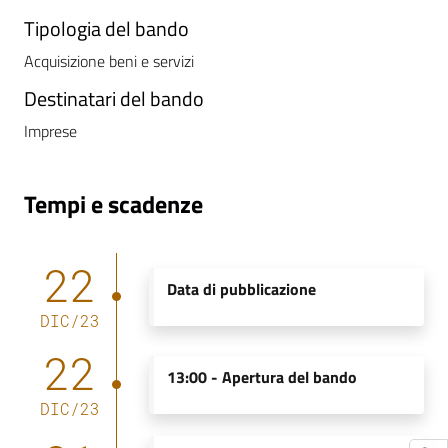
m
Tipologia del bando
m
i
Acquisizione beni e servizi
n
Destinatari del bando
i
Imprese
s
t
r
Tempi e scadenze
a
z
i
22
o
Data di pubblicazione
n
DIC
/
23
e
t
22
r
13:00 -
Apertura del bando
a
DIC
/
23
s
p