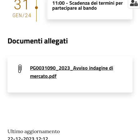
31
11:00 -
Scadenza dei termini per
a
partecipare al bando
r
GEN
/
24
e
n
t
Documenti allegati
e
Fornitori
PG0031090_2023_Avviso indagine di
Menu selezionato
mercato.pdf
Seguici
su
Ultimo aggiornamento
22-12-2023 12:12