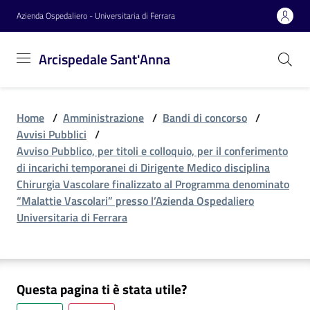
Vai al contenuto
Vai alla navigazione
Vai al footer
Azienda Ospedaliero - Universitaria di Ferrara
Arcispedale
Arcispedale Sant'Anna
Sant'Anna
Home
/
Amministrazione
/
Bandi di concorso
/
Azienda
Avvisi Pubblici
/
Avviso Pubblico, per titoli e colloquio, per il conferimento
di incarichi temporanei di Dirigente Medico disciplina
Servizi
Chirurgia Vascolare finalizzato al Programma denominato
“Malattie Vascolari” presso l’Azienda Ospedaliero
Universitaria di Ferrara
Reparti
Questa pagina ti è stata utile?
Novità