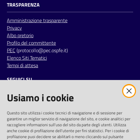
TRASPARENZA
i
Amministrazione trasparente
P
Privacy
a
Albo pretorio
r
Profilo del committente
i
PEC
(protocollo@pec.ospfe.it)
t
Elenco Siti Tematici
à
Tempi di attesa
d
i
SEGUICI SU
g
e
Usiamo i cookie
twitter
facebook
youtube
n
e
r
AREA DIPENDENTI
Questo sito utilizza i cookie tecnici di navigazione e di sessione per
garantire un miglior servizio di navigazione del sito, e cookie analitici per
e
Posta Elettronica Aziendale
raccogliere informazioni sull'uso del sito da parte degli utenti. Utilizza
anche cookie di profilazione dell'utente per fini statistici. Per i cookie di
Cloud aziendale
(
manuale di istruzioni
)
A
profilazione puoi decidere se abilitarli o meno cliccando sul pulsante