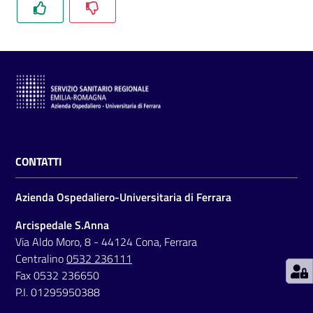
C
a
r
t
a
CONTATTI
d
e
Azienda Ospedaliero-Universitaria di Ferrara
i
S
Arcispedale S.Anna
e
Via Aldo Moro, 8 - 44124 Cona, Ferrara
r
Centralino
0532 236111
v
Fax 0532 236650
i
P.I. 01295950388
z