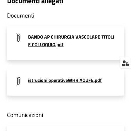
Documenti allegati
a
r
Documenti
e
n
t
BANDO AP CHIRURGIA VASCOLARE TITOLI
e
E COLLOQUIO.pdf
Fornitori
istruzioni operativeWHR AOUFE.pdf
Seguici
su
Comunicazioni