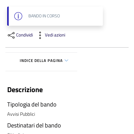
i
BANDO
IN CORSO
P
a
Condividi
Vedi azioni
r
i
t
à
INDICE DELLA PAGINA
d
i
g
e
Descrizione
n
e
Tipologia del bando
r
Avvisi Pubblici
e
Destinatari del bando
A