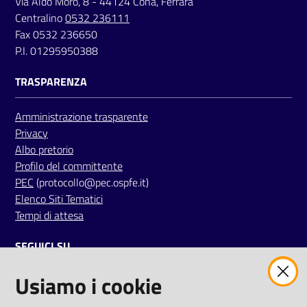
Via Aldo Moro, 8 - 44124 Cona, Ferrara
Centralino
0532 236111
Fax 0532 236650
P.I. 01295950388
TRASPARENZA
Amministrazione trasparente
Privacy
Albo pretorio
Profilo del committente
PEC
(protocollo@pec.ospfe.it)
Elenco Siti Tematici
Tempi di attesa
SEGUICI SU
Usiamo i cookie
twitter
facebook
youtube