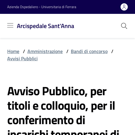
Vai al contenuto
Vai alla navigazione
Vai al footer
Azienda Ospedaliero - Universitaria di Ferrara
Arcispedale
Arcispedale Sant'Anna
Sant'Anna
Home
/
Amministrazione
/
Bandi di concorso
/
Azienda
Avvisi Pubblici
Servizi
Avviso Pubblico, per
Salta al contenuto
titoli e colloquio, per il
Reparti
conferimento di
Novità
incarichi temporanei di