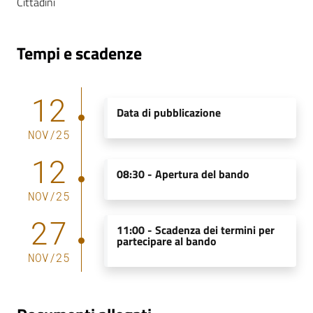
Cittadini
m
m
i
Tempi e scadenze
n
i
s
12
t
Data di pubblicazione
r
NOV
/
25
a
12
z
08:30 -
Apertura del bando
i
o
NOV
/
25
n
27
e
11:00 -
Scadenza dei termini per
partecipare al bando
t
NOV
/
25
r
a
s
p