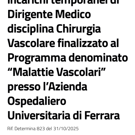
Dirigente Medico
disciplina Chirurgia
Vascolare finalizzato al
C
a
Programma denominato
r
t
“Malattie Vascolari”
a
d
presso l’Azienda
e
i
Ospedaliero
S
e
Universitaria di Ferrara
r
v
i
Rif. Determina 823 del 31/10/2025
z