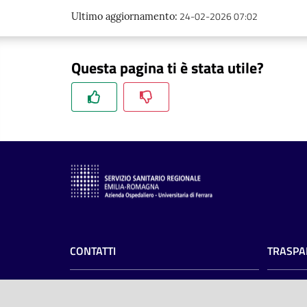
24-02-2026 07:02
Ultimo aggiornamento
:
Questa pagina ti è stata utile?
CONTATTI
TRASPA
Azienda Ospedaliero-Universitaria di
Amminist
Ferrara
Privacy