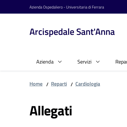
Vai al contenuto
Vai alla navigazione
Vai al footer
Azienda Ospedaliero - Universitaria di Ferrara
Arcispedale Sant'Anna
Azienda
Servizi
Repar
Home
Reparti
Cardiologia
/
/
Allegati