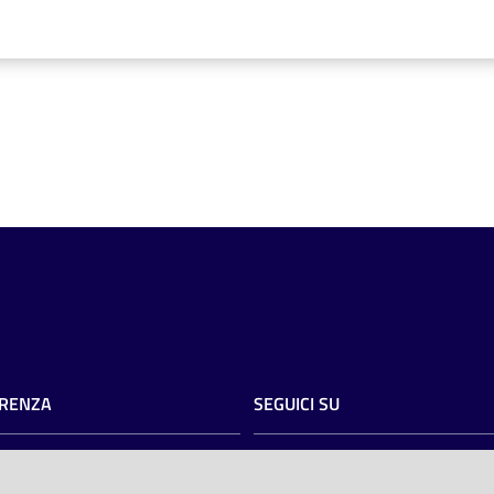
RENZA
SEGUICI SU
razione trasparente
twitter
facebook
youtube