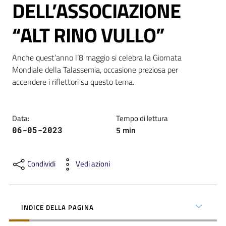
DELL’ASSOCIAZIONE
“ALT RINO VULLO”
Anche quest’anno l’8 maggio si celebra la Giornata 
C
Mondiale della Talassemia, occasione preziosa per 
a
accendere i riflettori su questo tema.
r
t
a
Data
:
Tempo di lettura
d
5
min
06-05-2023
e
i
S
Condividi
Vedi azioni
e
r
v
INDICE DELLA PAGINA
i
z