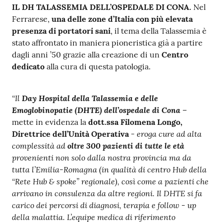
IL DH TALASSEMIA DELL’OSPEDALE DI CONA.
Nel
a
Ferrarese,
una delle zone d’Italia con più elevata
r
presenza di portatori sani
, il tema della Talassemia è
e
stato affrontato in maniera pioneristica già a partire
n
dagli anni ’50 grazie alla creazione di un
Centro
t
dedicato
alla cura di questa patologia.
e
Fornitori
“Il
Day Hospital della Talassemia e delle
Emoglobinopatie (DHTE) dell’ospedale di Cona
–
mette in evidenza la
dott.ssa Filomena Longo,
- eroga cure ad alta
Direttrice dell’Unità Operativa
Seguici
complessità ad
oltre 300 pazienti di tutte le età
su
provenienti non solo dalla nostra provincia ma da
tutta l’Emilia-Romagna (in qualità di centro Hub della
“Rete Hub & spoke” regionale), così come a pazienti che
arrivano in consulenza da altre regioni. Il DHTE si fa
carico dei percorsi di diagnosi, terapia e follow - up
della malattia. L’equipe medica di riferimento