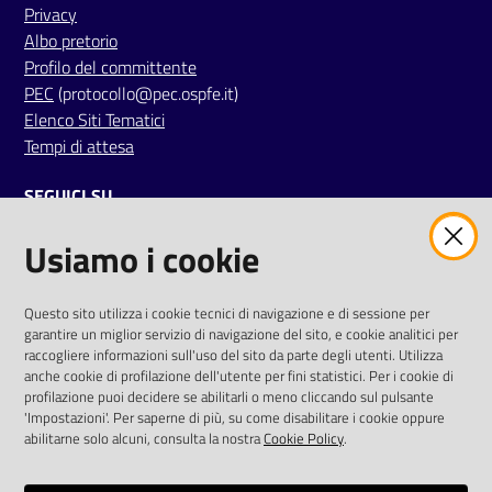
Privacy
Albo pretorio
Profilo del committente
PEC
(protocollo@pec.ospfe.it)
Elenco Siti Tematici
Tempi di attesa
SEGUICI SU
Usiamo i cookie
twitter
facebook
youtube
AREA DIPENDENTI
Questo sito utilizza i cookie tecnici di navigazione e di sessione per
garantire un miglior servizio di navigazione del sito, e cookie analitici per
Posta Elettronica Aziendale
raccogliere informazioni sull'uso del sito da parte degli utenti. Utilizza
anche cookie di profilazione dell'utente per fini statistici. Per i cookie di
Cloud aziendale
(
manuale di istruzioni
)
profilazione puoi decidere se abilitarli o meno cliccando sul pulsante
Portale del Dipendente
'Impostazioni'. Per saperne di più, su come disabilitare i cookie oppure
Sito intranet
abilitarne solo alcuni, consulta la nostra
Cookie Policy
.
Visualizza sito precedente