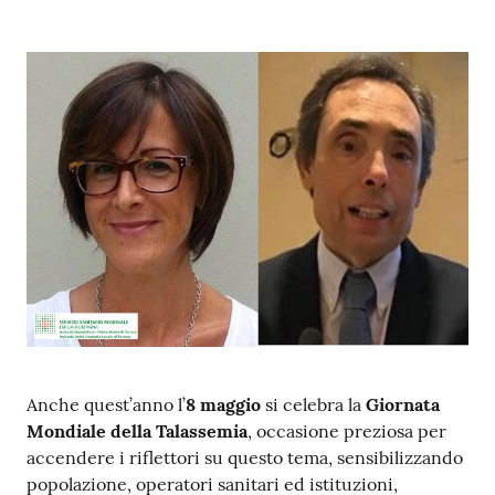
i
P
a
r
i
t
à
d
i
g
e
n
e
r
Anche quest’anno l’
8 maggio
si celebra la
Giornata
e
Mondiale della Talassemia
, occasione preziosa per
accendere i riflettori su questo tema, sensibilizzando
A
popolazione, operatori sanitari ed istituzioni,