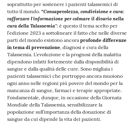
m
soprattutto per sostenere i pazienti talassemici di
m
Consapevolezza, condivisione e cura:
tutto il mondo.
“
i
rafforzare l'informazione per colmare il divario nella
n
cura della Talassemia''
:
è questo il tema scelto per
i
l’edizione 2023 a sottolineare il fatto che nelle diverse
s
parti del mondo esistono ancora
profonde differenze
t
in tema di prevenzione
, diagnosi e cura della
r
Talassemia. L’evoluzione e la prognosi della malattia
a
dipendono infatti fortemente dalla disponibilità di
z
sangue e dalla qualità delle cure. Sono migliaia i
i
pazienti talassemici che purtroppo ancora muoiono
o
ogni anno nelle regioni più povere del mondo per la
n
mancanza di sangue, farmaci e terapie appropriate.
e
Fondamentale, dunque, in occasione della Giornata
t
Mondiale della Talassemia, sensibilizzare la
r
popolazione sull’importanza della donazione di
a
sangue da cui dipende la vita dei pazienti.
s
p