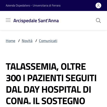
Vai al contenuto
Vai alla navigazione
Vai al footer
Azienda Ospedaliero - Universitaria di Ferrara
Arcispedale
Arcispedale Sant'Anna
Sant'Anna
Home
/
Novità
/
Comunicati
Azienda
TALASSEMIA, OLTRE
Servizi
Salta al contenuto
300 I PAZIENTI SEGUITI
Reparti
DAL DAY HOSPITAL DI
CONA. IL SOSTEGNO
Novità