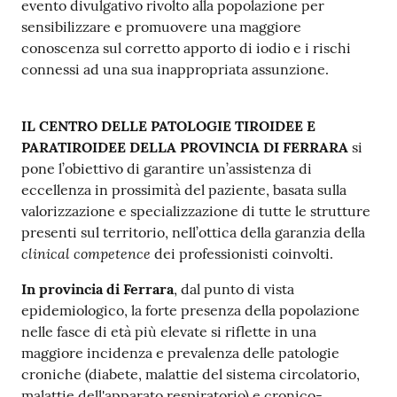
evento divulgativo rivolto alla popolazione per
a
sensibilizzare e promuovere una maggiore
r
conoscenza sul corretto apporto di iodio e i rischi
e
connessi ad una sua inappropriata assunzione.
n
t
e
IL CENTRO DELLE PATOLOGIE TIROIDEE E
PARATIROIDEE DELLA PROVINCIA DI FERRARA
si
pone l’obiettivo di garantire un’assistenza di
Fornitori
eccellenza in prossimità del paziente, basata sulla
valorizzazione e specializzazione di tutte le strutture
presenti sul territorio, nell’ottica della garanzia della
Seguici
clinical competence
dei professionisti coinvolti.
su
In provincia di Ferrara
, dal punto di vista
epidemiologico, la forte presenza della popolazione
nelle fasce di età più elevate si riflette in una
maggiore incidenza e prevalenza delle patologie
croniche (diabete, malattie del sistema circolatorio,
malattie dell'apparato respiratorio) e cronico-