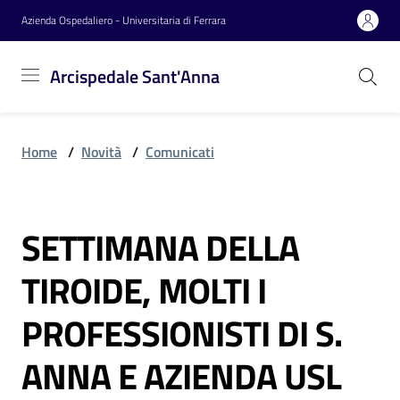
Vai al contenuto
Vai alla navigazione
Vai al footer
Azienda Ospedaliero - Universitaria di Ferrara
Arcispedale
Arcispedale Sant'Anna
Sant'Anna
Home
/
Novità
/
Comunicati
Azienda
SETTIMANA DELLA
Servizi
Salta al contenuto
TIROIDE, MOLTI I
Reparti
PROFESSIONISTI DI S.
ANNA E AZIENDA USL
Novità