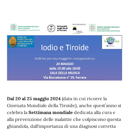
i
P
a
r
i
t
à
d
i
g
e
n
e
Dal 20 al
25 maggio 2024
(data in cui ricorre la
r
Giornata Mondiale della Tiroide), anche quest’anno si
e
celebra la
Settimana mondiale
dedicata alla cura e
alla prevenzione delle malattie che colpiscono questa
A
ghiandola, dall'importanza di una diagnosi corretta