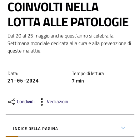
COINVOLTI NELLA
LOTTA ALLE PATOLOGIE
Dal 20 al 25 maggio anche quest’anno si celebra la 
C
Settimana mondiale dedicata alla cura e alla prevenzione di 
a
queste malattie.
r
t
a
Data
:
Tempo di lettura
d
7
min
21-05-2024
e
i
S
Condividi
Vedi azioni
e
r
v
INDICE DELLA PAGINA
i
z