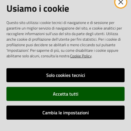
Usiamo i cookie
twitter
facebook
youtube
AREA DIPENDENTI
Questo sito utilizza i cookie tecnici di navigazione e di sessione per
garantire un miglior servizio di navigazione del sito, e cookie analitici per
Posta Elettronica Aziendale
raccogliere informazioni sull'uso del sito da parte degli utenti. Utilizza
anche cookie di profilazione dell'utente per fini statistici. Per i cookie di
Cloud aziendale
(
manuale di istruzioni
)
profilazione puoi decidere se abilitarli o meno cliccando sul pulsante
Portale del Dipendente
'Impostazioni'. Per saperne di più, su come disabilitare i cookie oppure
Sito intranet
abilitarne solo alcuni, consulta la nostra
Cookie Policy
.
Visualizza sito precedente
Solo cookies tecnici
REDAZIONE
Redazione web
Accetta tutti
Contattaci
Credits
Cambia le impostazioni
Vai alla pagina