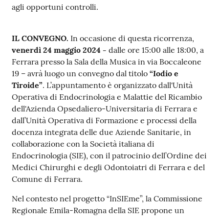
m
agli opportuni controlli.
m
i
IL CONVEGNO.
In occasione di questa ricorrenza,
n
venerdì
24 maggio 2024
-
dalle ore 15:00 alle 18:00, a
i
Ferrara presso la Sala della Musica in via Boccaleone
s
19 – avrà luogo un convegno dal titolo
“Iodio e
t
Tiroide”
. L’appuntamento è organizzato dall'Unità
r
Operativa di Endocrinologia e Malattie del Ricambio
a
dell'Azienda Opsedaliero-Universitaria di Ferrara e
z
dall’Unità Operativa di Formazione e processi della
i
docenza integrata delle due Aziende Sanitarie, in
o
collaborazione con la Società italiana di
n
Endocrinologia (SIE), con il patrocinio dell’Ordine dei
e
Medici Chirurghi e degli Odontoiatri di Ferrara e del
t
Comune di Ferrara.
r
a
Nel contesto nel progetto “InSIEme”, la Commissione
s
Regionale Emila-Romagna della SIE propone un
p