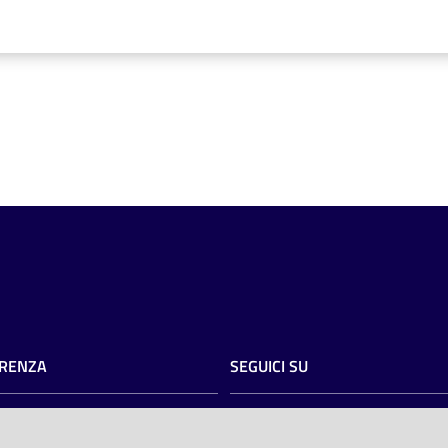
RENZA
SEGUICI SU
razione trasparente
twitter
facebook
youtube