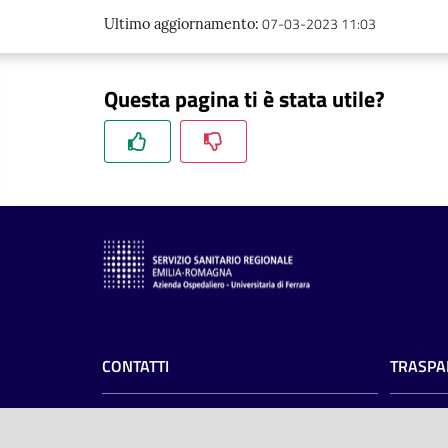
07-03-2023 11:03
Ultimo aggiornamento
:
Questa pagina ti è stata utile?
CONTATTI
TRASPA
Azienda Ospedaliero-Universitaria di
Amminist
Ferrara
Privacy