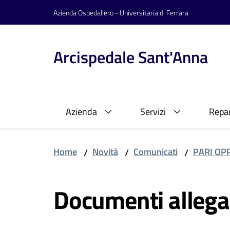
Vai al contenuto
Vai alla navigazione
Vai al footer
Azienda Ospedaliero - Universitaria di Ferrara
Arcispedale Sant'Anna
Azienda
Servizi
Repar
Home
Novità
Comunicati
PARI OP
/
/
/
Documenti allega