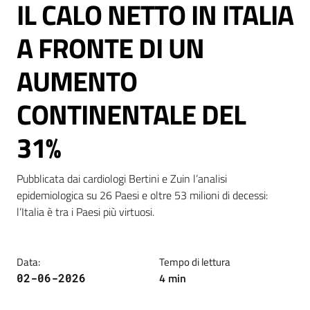
IL CALO NETTO IN ITALIA
A FRONTE DI UN
AUMENTO
C
CONTINENTALE DEL
a
r
31%
t
a
d
Pubblicata dai cardiologi Bertini e Zuin l’analisi 
e
epidemiologica su 26 Paesi e oltre 53 milioni di decessi: 
i
l’Italia è tra i Paesi più virtuosi.
S
e
r
Data
:
Tempo di lettura
v
4
min
02-06-2026
i
z