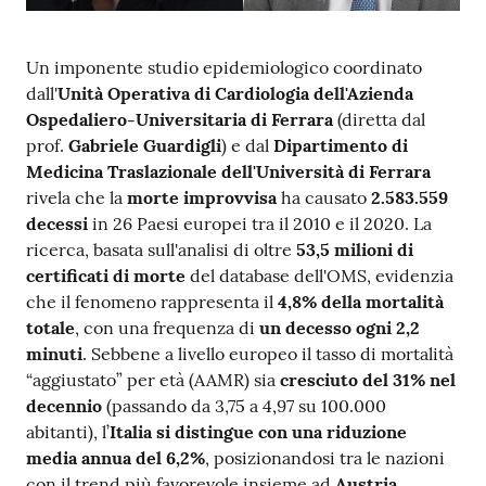
m
m
i
Un imponente studio epidemiologico coordinato
n
dall'
Unità Operativa di Cardiologia dell'Azienda
i
Ospedaliero-Universitaria di Ferrara
(diretta dal
s
prof.
Gabriele Guardigli
) e dal
Dipartimento di
t
Medicina Traslazionale dell'Università di Ferrara
r
rivela che la
morte improvvisa
ha causato
2.583.559
a
decessi
in 26 Paesi europei tra il 2010 e il 2020. La
z
ricerca, basata sull'analisi di oltre
53,5 milioni di
i
certificati di morte
del database dell'OMS, evidenzia
o
che il fenomeno rappresenta il
4,8% della mortalità
n
totale
, con una frequenza di
un decesso ogni 2,2
e
minuti
. Sebbene a livello europeo il tasso di mortalità
t
“aggiustato” per età (AAMR) sia
cresciuto del 31% nel
r
decennio
(passando da 3,75 a 4,97 su 100.000
a
abitanti), l’
Italia si distingue con una riduzione
s
media annua del 6,2%
, posizionandosi tra le nazioni
p
con il trend più favorevole insieme ad
Austria