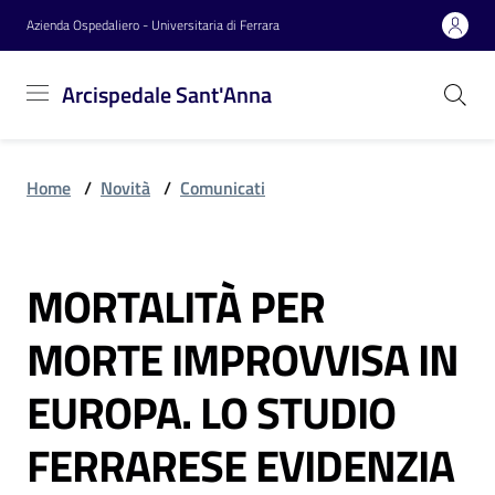
Vai al contenuto
Vai alla navigazione
Vai al footer
Azienda Ospedaliero - Universitaria di Ferrara
Arcispedale
Arcispedale Sant'Anna
Sant'Anna
Home
/
Novità
/
Comunicati
Azienda
MORTALITÀ PER
Servizi
Salta al contenuto
MORTE IMPROVVISA IN
Reparti
EUROPA. LO STUDIO
FERRARESE EVIDENZIA
Novità