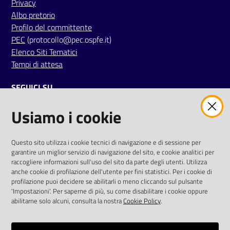
Privacy
Albo pretorio
Profilo del committente
PEC
(protocollo@pec.ospfe.it)
Elenco Siti Tematici
Tempi di attesa
SEGUICI SU
Usiamo i cookie
twitter
facebook
youtube
AREA DIPENDENTI
Questo sito utilizza i cookie tecnici di navigazione e di sessione per
garantire un miglior servizio di navigazione del sito, e cookie analitici per
Posta Elettronica Aziendale
raccogliere informazioni sull'uso del sito da parte degli utenti. Utilizza
anche cookie di profilazione dell'utente per fini statistici. Per i cookie di
Cloud aziendale
(
manuale di istruzioni
)
profilazione puoi decidere se abilitarli o meno cliccando sul pulsante
Portale del Dipendente
'Impostazioni'. Per saperne di più, su come disabilitare i cookie oppure
Sito intranet
abilitarne solo alcuni, consulta la nostra
Cookie Policy
.
Visualizza sito precedente