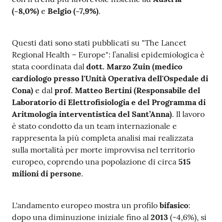
a
(-8,0%)
e
Belgio (-7,9%)
.
r
e
Questi dati sono stati pubblicati su "The Lancet
n
Regional Health – Europe": l’analisi epidemiologica è
t
stata coordinata dal
dott.
Marzo
Zuin (medico
e
cardiologo presso l'Unità Operativa dell'Ospedale di
Cona)
e dal
prof. Matteo Bertini
(Responsabile del
Fornitori
Laboratorio di Elettrofisiologia e del Programma di
Aritmologia interventistica del Sant’Anna)
. Il lavoro
è stato condotto da un team internazionale e
rappresenta la più completa analisi mai realizzata
Seguici
sulla mortalità per morte improvvisa nel territorio
su
europeo, coprendo una popolazione di circa
515
milioni di persone
.
L'andamento europeo mostra un profilo
bifasico
:
dopo una diminuzione iniziale fino al
2013
(-4,6%), si