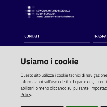
CONTATTI
TRASPA
Azienda Ospedaliero-Universitaria di
Amminist
Ferrara
Privacy
Usiamo i cookie
Albo pre
Arcispedale S.Anna
Profilo 
Via Aldo Moro, 8 - 44124 Cona, Ferrara
PEC
(pro
Questo sito utilizza i cookie tecnici di navigazione
Centralino
0532 236111
Elenco Si
informazioni sull'uso del sito da parte degli utenti
Fax 0532 236650
Tempi di
abilitarli o meno cliccando sul pulsante 'Impostazi
P.I. 01295950388
Policy
.