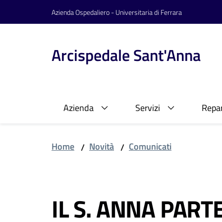
Vai al contenuto
Vai alla navigazione
Vai al footer
Azienda Ospedaliero - Universitaria di Ferrara
Arcispedale Sant'Anna
Azienda
Servizi
Repar
Home
Novità
Comunicati
/
/
Salta al contenuto
IL S. ANNA PART