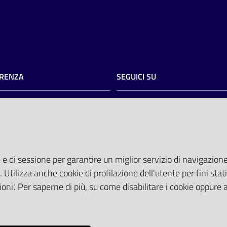
RENZA
SEGUICI SU
razione trasparente
twitter
facebook
youtube
torio
AREA DIPENDENTI
del committente
tocollo@pec.ospfe.it)
Posta Elettronica Aziendale
 e di sessione per garantire un miglior servizio di navigazione 
ti Tematici
Cloud aziendale
(
manuale di istru
. Utilizza anche cookie di profilazione dell'utente per fini stati
 attesa
Portale del Dipendente
oni'. Per saperne di più, su come disabilitare i cookie oppure 
Sito intranet
Visualizza sito precedente