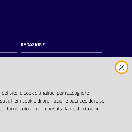
REDAZIONE
Redazione web
Contattaci
Credits
del sito, e cookie analitici per raccogliere
zioni
)
stici. Per i cookie di profilazione puoi decidere se
abilitarne solo alcuni, consulta la nostra
Cookie