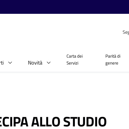
Seg
Carta dei
Parità di
ti
Novità
Servizi
genere
ECIPA ALLO STUDIO