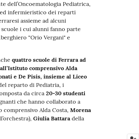
ente dell’Oncoematologia Pediatrica,
d infermieristico dei reparti
ferraresi assieme ad alcuni
e scuole i cui alunni fanno parte
 Alberghiero “Orio Vergani" e
anche
quattro scuole di Ferrara ad
 all’Istituto comprensivo Alda
onati e De Pisis, insieme al Liceo
del reparto di Pediatria, i
omposta da circa
20-30 studenti
segnanti che hanno collaborato a
uto comprensivo Alda Costa,
Morena
l’orchestra),
Giulia Battara
della