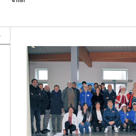
4
min