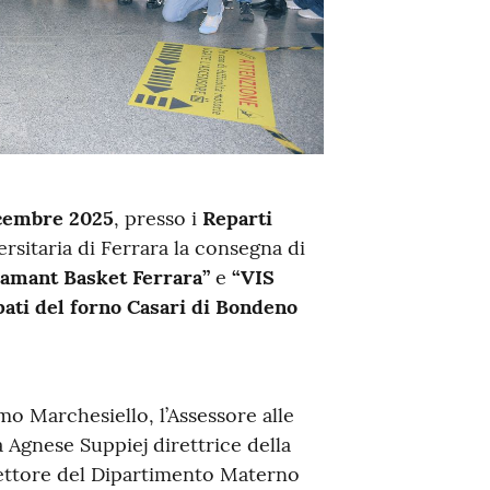
icembre 2025
, presso i
Reparti
rsitaria di Ferrara la consegna di
damant Basket Ferrara”
e
“VIS
ati del forno Casari di Bondeno
mo Marchesiello, l’Assessore alle
sa Agnese Suppiej direttrice della
irettore del Dipartimento Materno