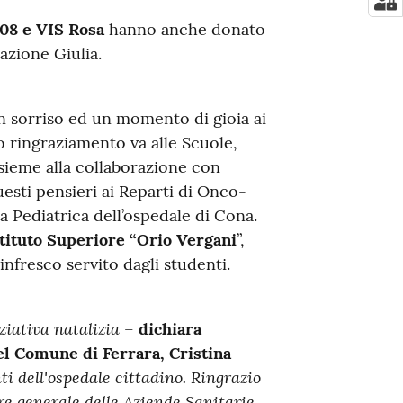
08 e VIS Rosa
hanno anche donato
azione Giulia.
n sorriso ed un momento di gioia ai
o ringraziamento va alle Scuole,
nsieme alla collaborazione con
esti pensieri ai Reparti di Onco-
a Pediatrica dell’ospedale di Cona.
stituto Superiore “Orio Vergani
”,
infresco servito dagli studenti.
iativa natalizia –
dichiara
del Comune di Ferrara, Cristina
nti dell'ospedale cittadino. Ringrazio
ore generale delle Aziende Sanitarie