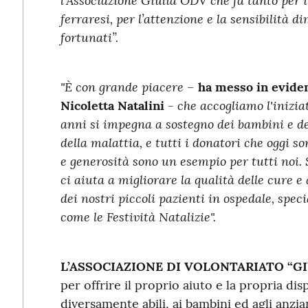
l’Associazione Giulia ODV che fa tanto per il
ferraresi, per l’attenzione e la sensibilità 
fortunati”.
"È con grande piacere –
ha messo in eviden
- che accogliamo l'inizia
Nicoletta Natalini
anni si impegna a sostegno dei bambini e del
della malattia, e tutti i donatori che
oggi
so
e generosità sono un esempio per tutti noi. 
ci aiuta a migliorare la qualità delle cure 
dei nostri piccoli pazienti in ospedale, spe
come le Festività Natalizie".
L’ASSOCIAZIONE DI VOLONTARIATO “GI
per offrire il proprio aiuto e la propria disp
diversamente abili, ai bambini ed agli anzia