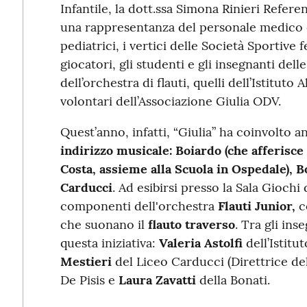
Infantile, la dott.ssa Simona Rinieri Refer
una rappresentanza del personale medico e
pediatrici, i vertici delle Società Sportive 
giocatori, gli studenti e gli insegnanti dell
dell’orchestra di flauti, quelli dell’Istituto
volontari dell’Associazione Giulia ODV.
Quest’anno, infatti, “Giulia” ha coinvolto 
indirizzo musicale: Boiardo (che afferisce
Costa, assieme alla Scuola in Ospedale), B
Carducci
. Ad esibirsi presso la Sala Giochi 
componenti dell'orchestra
Flauti Junior,
c
che suonano il
flauto traverso
. Tra gli in
questa iniziativa:
Valeria Astolfi
dell’Istit
Mestieri
del Liceo Carducci (Direttrice del
De Pisis e
Laura Zavatti
della Bonati.