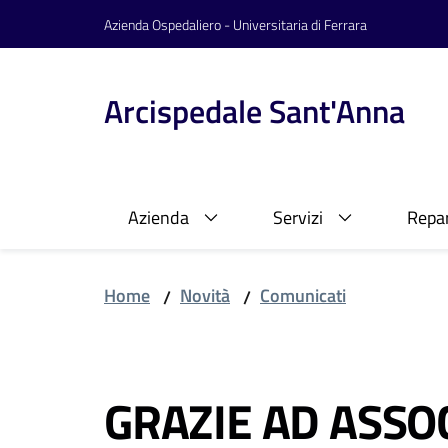
Vai al contenuto
Vai alla navigazione
Vai al footer
Azienda Ospedaliero - Universitaria di Ferrara
Arcispedale Sant'Anna
Azienda
Servizi
Repar
Home
Novità
Comunicati
/
/
Salta al contenuto
GRAZIE AD ASSO