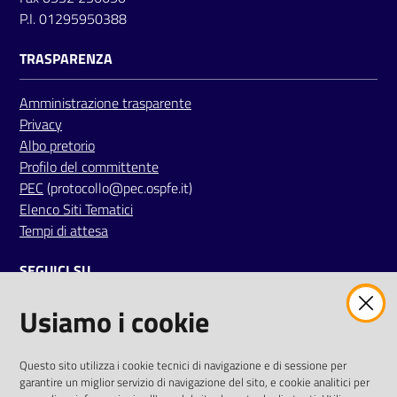
i
P.I. 01295950388
TRASPARENZA
P
a
Amministrazione trasparente
r
Privacy
i
Albo pretorio
t
Profilo del committente
à
PEC
(protocollo@pec.ospfe.it)
d
Elenco Siti Tematici
i
Tempi di attesa
g
e
SEGUICI SU
n
e
Usiamo i cookie
twitter
facebook
youtube
r
e
AREA DIPENDENTI
Questo sito utilizza i cookie tecnici di navigazione e di sessione per
garantire un miglior servizio di navigazione del sito, e cookie analitici per
A