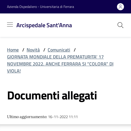
Vai al contenuto
Vai alla navigazione
Vai al footer
Azienda Ospedaliero - Universitaria di Ferrara
Arcispedale
Arcispedale Sant'Anna
Sant'Anna
Home
/
Novità
/
Comunicati
/
Azienda
GIORNATA MONDIALE DELLA PREMATURITA’ 17
NOVEMBRE 2022. ANCHE FERRARA SI “COLORA” DI
VIOLA!
Servizi
Documenti allegati
Reparti
16-11-2022 11:11
Ultimo aggiornamento
:
Novità