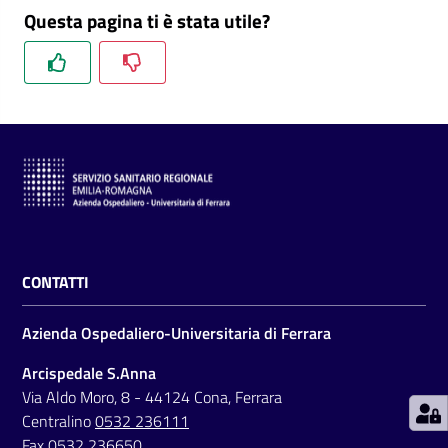
Questa pagina ti è stata utile?
C
a
r
t
a
d
e
CONTATTI
i
S
Azienda Ospedaliero-Universitaria di Ferrara
e
r
Arcispedale S.Anna
v
Via Aldo Moro, 8 - 44124 Cona, Ferrara
i
Centralino
0532 236111
z
Fax 0532 236650