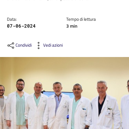
Data
:
Tempo di lettura
3
min
07-06-2024
C
a
Condividi
Vedi azioni
r
t
a
d
e
i
S
e
r
v
i
z