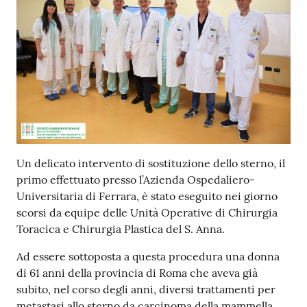
m
m
i
n
i
s
t
r
a
z
Un delicato intervento di sostituzione dello sterno, il
i
primo effettuato presso l’Azienda Ospedaliero-
o
Universitaria di Ferrara, è stato eseguito nei giorno
n
scorsi da equipe delle Unità Operative di Chirurgia
e
Toracica e Chirurgia Plastica del S. Anna.
t
r
Ad essere sottoposta a questa procedura una donna
a
di 61 anni della provincia di Roma che aveva già
s
subito, nel corso degli anni, diversi trattamenti per
p
metastasi allo sterno da carcinoma della mammella.