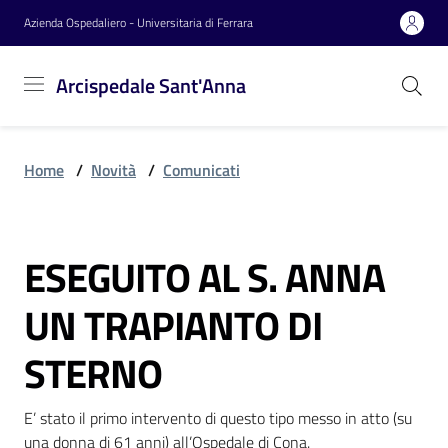
Vai al contenuto
Vai alla navigazione
Vai al footer
Azienda Ospedaliero - Universitaria di Ferrara
Arcispedale
Arcispedale Sant'Anna
Sant'Anna
Home
/
Novità
/
Comunicati
Azienda
ESEGUITO AL S. ANNA
Servizi
Salta al contenuto
UN TRAPIANTO DI
Reparti
STERNO
E’ stato il primo intervento di questo tipo messo in atto (su 
Novità
una donna di 61 anni) all’Ospedale di Cona.