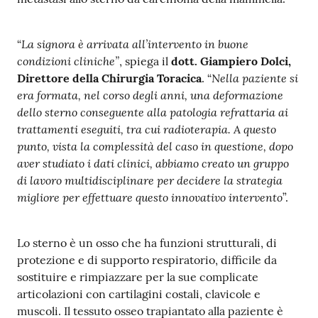
a
r
La signora è arrivata all’intervento in buone
“
e
condizioni cliniche”
, spiega il
dott. Giampiero Dolci,
n
Nella paziente si
Direttore della Chirurgia Toracica
. “
t
era formata, nel corso degli anni, una deformazione
e
dello sterno conseguente alla patologia refrattaria ai
trattamenti eseguiti, tra cui radioterapia. A questo
Fornitori
punto, vista la complessità del caso in questione, dopo
aver studiato i dati clinici, abbiamo creato un gruppo
di lavoro multidisciplinare per decidere la strategia
migliore per effettuare questo innovativo intervento
”.
Seguici
su
Lo sterno è un osso che ha funzioni strutturali, di
protezione e di supporto respiratorio, difficile da
sostituire e rimpiazzare per la sue complicate
articolazioni con cartilagini costali, clavicole e
muscoli. Il tessuto osseo trapiantato alla paziente è