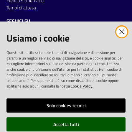
Elenco Siti Tematici
Tempi di attesa
SEGUICI SU
Usiamo i cookie
twitter
facebook
youtube
AREA DIPENDENTI
Questo sito utilizza i cookie tecnici di navigazione e di sessione per
garantire un miglior servizio di navigazione del sito, e cookie analitici per
Posta Elettronica Aziendale
raccogliere informazioni sull'uso del sito da parte degli utenti. Utilizza
anche cookie di profilazione dell'utente per fini statistici. Per i cookie di
Cloud aziendale
(
manuale di istruzioni
)
profilazione puoi decidere se abilitarli o meno cliccando sul pulsante
Portale del Dipendente
'Impostazioni'. Per saperne di più, su come disabilitare i cookie oppure
Sito intranet
abilitarne solo alcuni, consulta la nostra
Cookie Policy
.
Visualizza sito precedente
Solo cookies tecnici
REDAZIONE
Redazione web
Accetta tutti
Contattaci