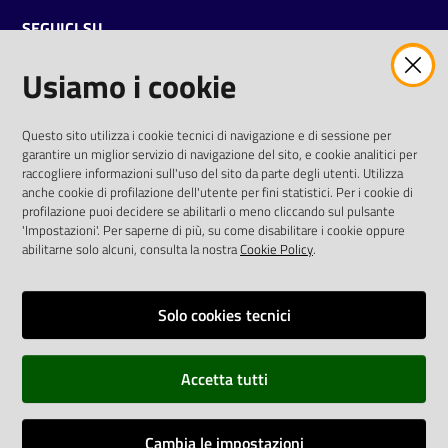
SEGUICI SU
Usiamo i cookie
twitter
facebook
youtube
AREA DIPENDENTI
Questo sito utilizza i cookie tecnici di navigazione e di sessione per
garantire un miglior servizio di navigazione del sito, e cookie analitici per
Posta Elettronica Aziendale
raccogliere informazioni sull'uso del sito da parte degli utenti. Utilizza
anche cookie di profilazione dell'utente per fini statistici. Per i cookie di
Cloud aziendale
(
manuale di istruzioni
)
profilazione puoi decidere se abilitarli o meno cliccando sul pulsante
Portale del Dipendente
'Impostazioni'. Per saperne di più, su come disabilitare i cookie oppure
Sito intranet
abilitarne solo alcuni, consulta la nostra
Cookie Policy
.
Visualizza sito precedente
Solo cookies tecnici
REDAZIONE
Redazione web
Accetta tutti
Contattaci
Credits
Cambia le impostazioni