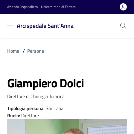
Vai al contenuto
Vai alla navigazione
Vai al footer
Azienda Ospedaliero - Universitaria di Ferrara
Arcispedale
Arcispedale Sant'Anna
Sant'Anna
Home
/
Persone
Azienda
Giampiero Dolci
Servizi
Salta al contenuto
Direttore di Chirurgia Toracica
Reparti
Tipologia persona
:
Sanitaria
Ruolo
:
Direttore
Novità