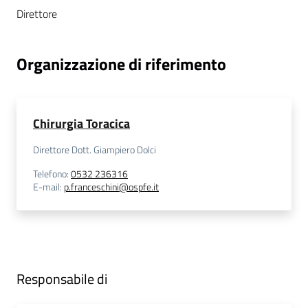
i
Direttore
P
Organizzazione di riferimento
a
r
i
t
Chirurgia Toracica
à
d
Direttore Dott. Giampiero Dolci
i
Telefono
:
0532 236316
g
E-mail
:
p.franceschini@ospfe.it
e
n
e
r
e
Responsabile di
A