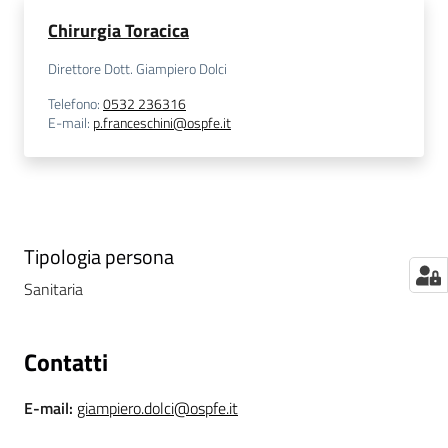
m
Chirurgia Toracica
m
i
Direttore Dott. Giampiero Dolci
n
Telefono
:
0532 236316
i
E-mail
:
p.franceschini@ospfe.it
s
t
r
a
z
i
Tipologia persona
o
Sanitaria
n
e
t
Contatti
r
a
E-mail
:
giampiero.dolci@ospfe.it
s
p