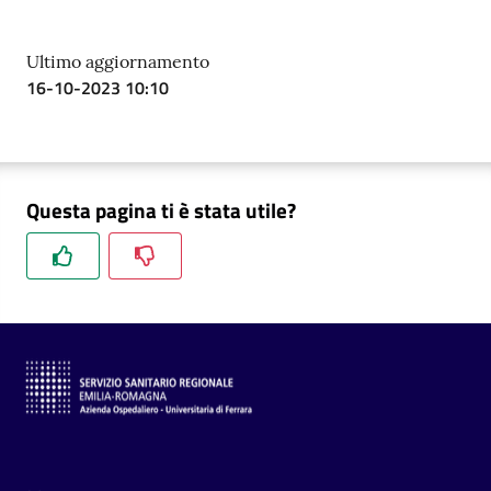
a
r
Ultimo aggiornamento
e
16-10-2023 10:10
n
t
e
Questa pagina ti è stata utile?
Fornitori
Seguici
su