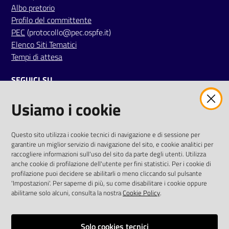
Albo pretorio
Profilo del committente
PEC
(protocollo@pec.ospfe.it)
Elenco Siti Tematici
Tempi di attesa
SEGUICI SU
Usiamo i cookie
twitter
facebook
youtube
AREA DIPENDENTI
Questo sito utilizza i cookie tecnici di navigazione e di sessione per
garantire un miglior servizio di navigazione del sito, e cookie analitici per
Posta Elettronica Aziendale
raccogliere informazioni sull'uso del sito da parte degli utenti. Utilizza
anche cookie di profilazione dell'utente per fini statistici. Per i cookie di
Cloud aziendale
(
manuale di istruzioni
)
profilazione puoi decidere se abilitarli o meno cliccando sul pulsante
Portale del Dipendente
'Impostazioni'. Per saperne di più, su come disabilitare i cookie oppure
Sito intranet
abilitarne solo alcuni, consulta la nostra
Cookie Policy
.
Visualizza sito precedente
Solo cookies tecnici
REDAZIONE