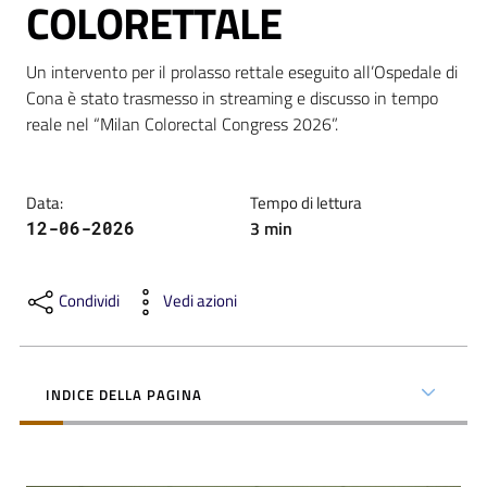
COLORETTALE
Un intervento per il prolasso rettale eseguito all’Ospedale di 
Cona è stato trasmesso in streaming e discusso in tempo 
reale nel “Milan Colorectal Congress 2026”.
C
a
r
Data
:
Tempo di lettura
t
3
min
12-06-2026
a
d
e
Condividi
Vedi azioni
i
S
e
INDICE DELLA PAGINA
r
v
i
z