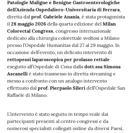
Patologie Maligne e Benigne Gastroenterologiche
m
dell’Azienda Ospedaliero-Universitaria di Ferrara
,
m
diretta dal
prof. Gabriele Anania
, è stata protagonista
i
il
28 maggio 2026
della quarta edizione del
Milan
n
Colorectal Congress
, congresso internazionale
i
dedicato alla chirurgia colorettale svoltosi a Milano
s
presso l’Ospedale Humanitas dal 27 al 29 maggio. In
t
occasione dell’evento, un delicato intervento di
r
rettopessi laparoscopica per prolasso rettale
a
eseguito all’Ospedale di Cona dalla
dott.ssa Simona
z
Ascanelli
è stato trasmesso in diretta streaming e
i
messo a confronto con un analogo intervento
o
effettuato dal
prof. Pierpaolo Sileri
dell’Ospedale San
n
Raffaele di Milano.
e
t
r
L’intervento è stato seguito in tempo reale dai
a
partecipanti presenti al centro congressi e da
s
numerosi specialisti collegati online da diversi Paesi,
p