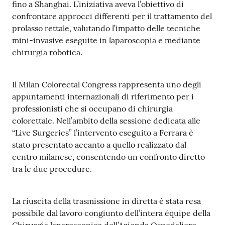
fino a Shanghai. L’iniziativa aveva l’obiettivo di
a
confrontare approcci differenti per il trattamento del
r
prolasso rettale, valutando l’impatto delle tecniche
e
mini-invasive eseguite in laparoscopia e mediante
n
chirurgia robotica.
t
e
Il Milan Colorectal Congress rappresenta uno degli
Fornitori
appuntamenti internazionali di riferimento per i
professionisti che si occupano di chirurgia
colorettale. Nell’ambito della sessione dedicata alle
“Live Surgeries” l’intervento eseguito a Ferrara è
Seguici
stato presentato accanto a quello realizzato dal
su
centro milanese, consentendo un confronto diretto
tra le due procedure.
La riuscita della trasmissione in diretta è stata resa
possibile dal lavoro congiunto dell’intera équipe della