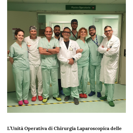
i
P
a
r
i
t
à
d
i
g
e
n
e
r
e
L’Unità Operativa di Chirurgia Laparoscopica delle
A