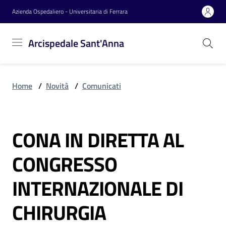
Vai al contenuto
Vai alla navigazione
Vai al footer
Azienda Ospedaliero - Universitaria di Ferrara
Arcispedale
Arcispedale Sant'Anna
Sant'Anna
Home
/
Novità
/
Comunicati
Azienda
CONA IN DIRETTA AL
Servizi
Salta al contenuto
CONGRESSO
Reparti
INTERNAZIONALE DI
CHIRURGIA
Novità