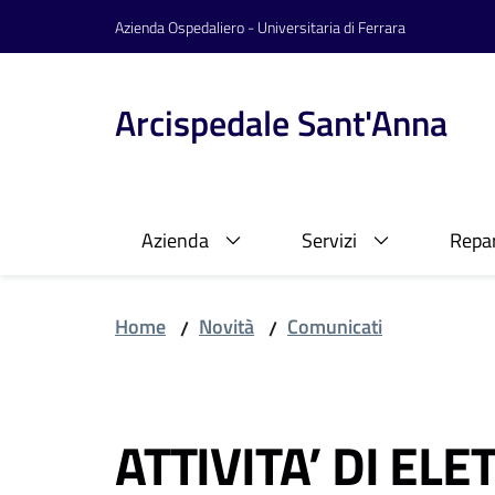
Vai al contenuto
Vai alla navigazione
Vai al footer
Azienda Ospedaliero - Universitaria di Ferrara
Arcispedale Sant'Anna
Azienda
Servizi
Repar
Home
Novità
Comunicati
/
/
Salta al contenuto
ATTIVITA’ DI ELE