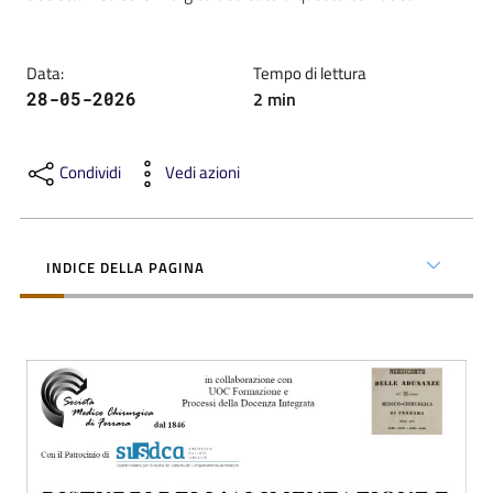
Data
:
Tempo di lettura
2
min
28-05-2026
C
a
Condividi
Vedi azioni
r
t
a
INDICE DELLA PAGINA
d
e
i
S
e
r
v
i
z