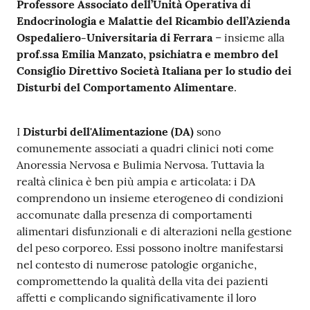
Professore Associato dell’Unità Operativa di
m
Endocrinologia e Malattie del Ricambio dell’Azienda
m
Ospedaliero-Universitaria di Ferrara
– insieme alla
i
prof.ssa Emilia Manzato, psichiatra e membro del
n
Consiglio Direttivo Società Italiana per lo studio dei
i
Disturbi del Comportamento Alimentare
.
s
t
r
I
Disturbi dell'Alimentazione (DA)
sono
a
comunemente associati a quadri clinici noti come
z
Anoressia Nervosa e Bulimia Nervosa. Tuttavia la
i
realtà clinica è ben più ampia e articolata: i DA
o
comprendono un insieme eterogeneo di condizioni
n
accomunate dalla presenza di comportamenti
e
alimentari disfunzionali e di alterazioni nella gestione
t
del peso corporeo. Essi possono inoltre manifestarsi
r
nel contesto di numerose patologie organiche,
a
compromettendo la qualità della vita dei pazienti
s
affetti e complicando significativamente il loro
p