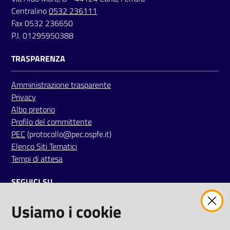
Centralino
0532 236111
Fax 0532 236650
P.I. 01295950388
TRASPARENZA
Amministrazione trasparente
Privacy
Albo pretorio
Profilo del committente
PEC
(protocollo@pec.ospfe.it)
Elenco Siti Tematici
Tempi di attesa
SEGUICI SU
Usiamo i cookie
twitter
facebook
youtube