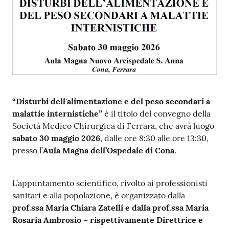
i
P
a
r
i
t
à
“Disturbi dell'alimentazione e del peso secondari a
d
malattie internistiche”
è il titolo del convegno della
i
Società Medico Chirurgica di Ferrara, che avrà luogo
g
sabato 30 maggio 2026
, dalle ore 8:30 alle ore 13:30,
e
presso l’
Aula Magna dell’Ospedale di Cona
.
n
e
r
L’appuntamento scientifico, rivolto ai professionisti
e
sanitari e alla popolazione, è organizzato dalla
prof.ssa Maria Chiara Zatelli e dalla prof.ssa Maria
Rosaria Ambrosio – rispettivamente Direttrice e
A