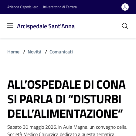
Vai al contenuto
Vai alla navigazione
Vai al footer
Azienda Ospedaliero - Universitaria di Ferrara
Arcispedale
Arcispedale Sant'Anna
Sant'Anna
Home
/
Novità
/
Comunicati
Azienda
ALL’OSPEDALE DI CONA
Servizi
Salta al contenuto
SI PARLA DI “DISTURBI
Reparti
DELL’ALIMENTAZIONE”
Sabato 30 maggio 2026, in Aula Magna, un convegno della 
Novità
Società Medico Chirurgica dedicato a questa tematica.