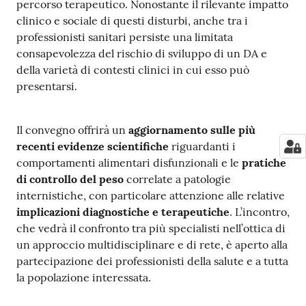
percorso terapeutico. Nonostante il rilevante impatto
a
clinico e sociale di questi disturbi, anche tra i
r
professionisti sanitari persiste una limitata
e
consapevolezza del rischio di sviluppo di un DA e
n
della varietà di contesti clinici in cui esso può
t
presentarsi.
e
Il convegno offrirà un
aggiornamento sulle più
Fornitori
recenti evidenze scientifiche
riguardanti i
comportamenti alimentari disfunzionali e le
pratiche
di controllo del peso
correlate a patologie
Seguici
internistiche, con particolare attenzione alle relative
su
implicazioni diagnostiche e terapeutiche
. L’incontro,
che vedrà il confronto tra più specialisti nell’ottica di
un approccio multidisciplinare e di rete, è aperto alla
partecipazione dei professionisti della salute e a tutta
la popolazione interessata.