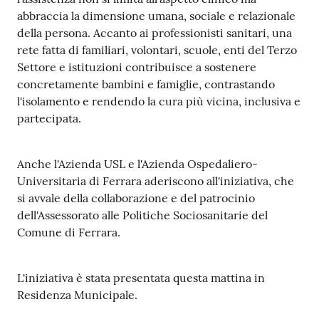
a
abbraccia la dimensione umana, sociale e relazionale
r
della persona. Accanto ai professionisti sanitari, una
e
rete fatta di familiari, volontari, scuole, enti del Terzo
n
Settore e istituzioni contribuisce a sostenere
t
concretamente bambini e famiglie, contrastando
e
l'isolamento e rendendo la cura più vicina, inclusiva e
partecipata.
Fornitori
Anche l'Azienda USL e l'Azienda Ospedaliero-
Universitaria di Ferrara aderiscono all'iniziativa, che
si avvale della collaborazione e del patrocinio
Seguici
dell'Assessorato alle Politiche Sociosanitarie del
su
Comune di Ferrara.
L'iniziativa è stata presentata questa mattina in
Residenza Municipale.