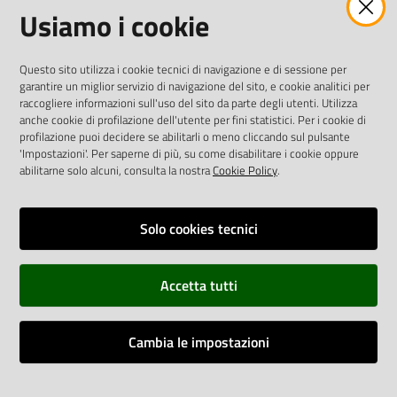
Usiamo i cookie
twitter
facebook
youtube
AREA DIPENDENTI
Questo sito utilizza i cookie tecnici di navigazione e di sessione per
garantire un miglior servizio di navigazione del sito, e cookie analitici per
Posta Elettronica Aziendale
raccogliere informazioni sull'uso del sito da parte degli utenti. Utilizza
anche cookie di profilazione dell'utente per fini statistici. Per i cookie di
Cloud aziendale
(
manuale di istruzioni
)
profilazione puoi decidere se abilitarli o meno cliccando sul pulsante
Portale del Dipendente
'Impostazioni'. Per saperne di più, su come disabilitare i cookie oppure
Sito intranet
abilitarne solo alcuni, consulta la nostra
Cookie Policy
.
Visualizza sito precedente
Solo cookies tecnici
REDAZIONE
Redazione web
Accetta tutti
Contattaci
Credits
Cambia le impostazioni
Vai alla pagina