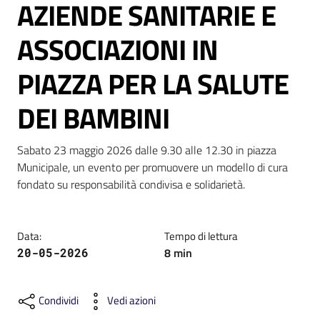
AZIENDE SANITARIE E
ASSOCIAZIONI IN
PIAZZA PER LA SALUTE
C
DEI BAMBINI
a
r
t
Sabato 23 maggio 2026 dalle 9.30 alle 12.30 in piazza 
a
Municipale, un evento per promuovere un modello di cura 
d
fondato su responsabilità condivisa e solidarietà.
e
i
S
Data
:
Tempo di lettura
e
8
min
20-05-2026
r
v
i
Condividi
Vedi azioni
z