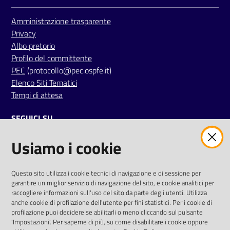
i
Amministrazione trasparente
Privacy
P
Albo pretorio
a
Profilo del committente
r
PEC
(protocollo@pec.ospfe.it)
i
Elenco Siti Tematici
t
Tempi di attesa
à
d
SEGUICI SU
i
g
Usiamo i cookie
twitter
facebook
youtube
e
n
e
AREA DIPENDENTI
Questo sito utilizza i cookie tecnici di navigazione e di sessione per
garantire un miglior servizio di navigazione del sito, e cookie analitici per
r
Posta Elettronica Aziendale
raccogliere informazioni sull'uso del sito da parte degli utenti. Utilizza
e
anche cookie di profilazione dell'utente per fini statistici. Per i cookie di
Cloud aziendale
(
manuale di istruzioni
)
profilazione puoi decidere se abilitarli o meno cliccando sul pulsante
Portale del Dipendente
'Impostazioni'. Per saperne di più, su come disabilitare i cookie oppure
A