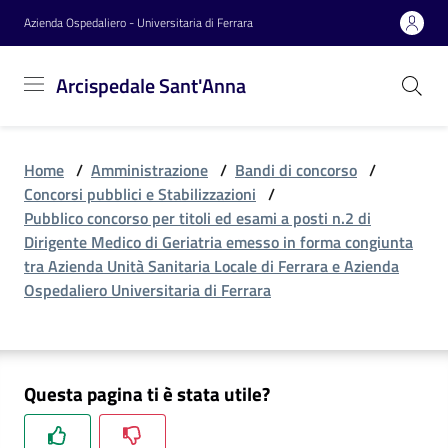
Vai al contenuto
Vai alla navigazione
Vai al footer
Azienda Ospedaliero - Universitaria di Ferrara
Arcispedale
Arcispedale Sant'Anna
Sant'Anna
Home
/
Amministrazione
/
Bandi di concorso
/
Azienda
Concorsi pubblici e Stabilizzazioni
/
Pubblico concorso per titoli ed esami a posti n.2 di
Dirigente Medico di Geriatria emesso in forma congiunta
Servizi
tra Azienda Unità Sanitaria Locale di Ferrara e Azienda
Ospedaliero Universitaria di Ferrara
Reparti
Questa pagina ti è stata utile?
Novità