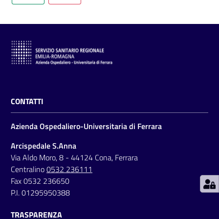
C
a
r
t
CONTATTI
a
d
Azienda Ospedaliero-Universitaria di Ferrara
e
i
Arcispedale S.Anna
S
Via Aldo Moro, 8 - 44124 Cona, Ferrara
e
Centralino
0532 236111
r
Fax 0532 236650
v
P.I. 01295950388
i
TRASPARENZA
z