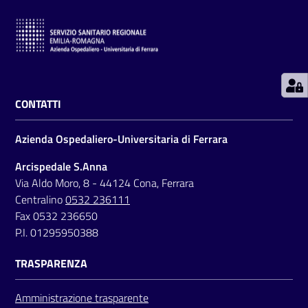
i
P
a
r
i
CONTATTI
t
à
Azienda Ospedaliero-Universitaria di Ferrara
d
i
Arcispedale S.Anna
g
Via Aldo Moro, 8 - 44124 Cona, Ferrara
e
Centralino
0532 236111
n
Fax 0532 236650
e
P.I. 01295950388
r
e
TRASPARENZA
Amministrazione trasparente
A