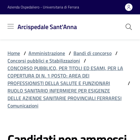
Vai al contenuto
Vai alla navigazione
Vai al footer
Azienda Ospedaliero - Universitaria di Ferrara
Arcispedale
Arcispedale Sant'Anna
Sant'Anna
Home
/
Amministrazione
/
Bandi di concorso
/
Azienda
Concorsi pubblici e Stabilizzazioni
/
CONCORSO PUBBLICO, PER TITOLI ED ESAMI, PER LA
COPERTURA DI N. 1 POSTO: AREA DEI
Servizi
PROFESSIONISTI DELLA SALUTE E FUNZIONARI
/
RUOLO SANITARIO INFERMIERE PER ESIGENZE
DELLE AZIENDE SANITARIE PROVINCIALI FERRARESI
Comunicazioni
Reparti
Novità
Candidati non ammessi