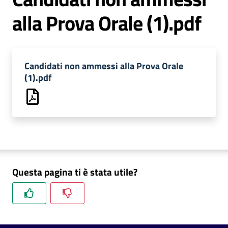
alla Prova Orale (1).pdf
C
Candidati non ammessi alla Prova Orale
(1).pdf
a
r
t
a
d
e
i
S
Questa pagina ti è stata utile?
e
r
v
i
z