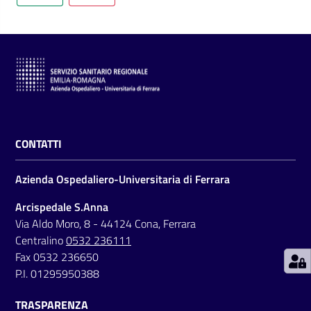
C
a
r
t
CONTATTI
a
d
Azienda Ospedaliero-Universitaria di Ferrara
e
i
Arcispedale S.Anna
S
Via Aldo Moro, 8 - 44124 Cona, Ferrara
e
Centralino
0532 236111
r
Fax 0532 236650
v
P.I. 01295950388
i
TRASPARENZA
z