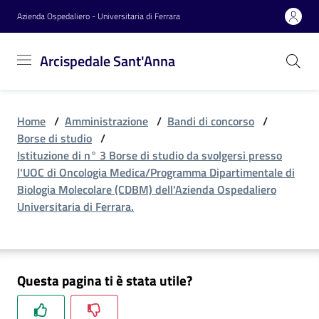
Vai al contenuto
Vai alla navigazione
Vai al footer
Azienda Ospedaliero - Universitaria di Ferrara
Arcispedale
Arcispedale Sant'Anna
Sant'Anna
Home
/
Amministrazione
/
Bandi di concorso
/
Azienda
Borse di studio
/
Istituzione di n° 3 Borse di studio da svolgersi presso
l'UOC di Oncologia Medica/Programma Dipartimentale di
Servizi
Biologia Molecolare (CDBM) dell'Azienda Ospedaliero
Universitaria di Ferrara.
Reparti
Questa pagina ti è stata utile?
Novità