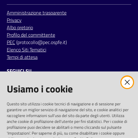
i
Amministrazione trasparente
Privacy
P
Albo pretorio
a
Profilo del committente
r
PEC
(protocollo@pec.ospfe.it)
i
Elenco Siti Tematici
t
Tempi di attesa
à
d
SEGUICI SU
i
g
Usiamo i cookie
twitter
facebook
youtube
e
n
e
AREA DIPENDENTI
Questo sito utilizza i cookie tecnici di navigazione e di sessione per
garantire un miglior servizio di navigazione del sito, e cookie analitici per
r
Posta Elettronica Aziendale
raccogliere informazioni sull'uso del sito da parte degli utenti. Utilizza
e
anche cookie di profilazione dell'utente per fini statistici. Per i cookie di
Cloud aziendale
(
manuale di istruzioni
)
profilazione puoi decidere se abilitarli o meno cliccando sul pulsante
Portale del Dipendente
'Impostazioni'. Per saperne di più, su come disabilitare i cookie oppure
A