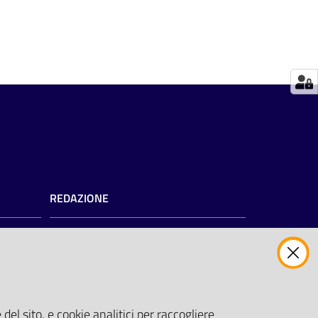
REDAZIONE
Redazione web
Contattaci
Credits
del sito, e cookie analitici per raccogliere