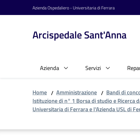
Vai al contenuto
Vai alla navigazione
Vai al footer
Azienda Ospedaliero - Universitaria di Ferrara
Arcispedale Sant'Anna
Azienda
Servizi
Repar
Home
Amministrazione
Bandi di conc
/
/
Istituzione di n° 1 Borsa di studio e Ricerca 
Universitaria di Ferrara e l'Azienda USL di Fe