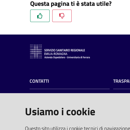
Questa pagina ti è stata utile?
CONTATTI
TRASPA
Azienda Ospedaliero-Universitaria di
Amminist
Ferrara
Privacy
Usiamo i cookie
Albo pre
Arcispedale S.Anna
Profilo 
Via Aldo Moro, 8 - 44124 Cona, Ferrara
PEC
(pro
Questo sito utilizza i cookie tecnici di navigazione