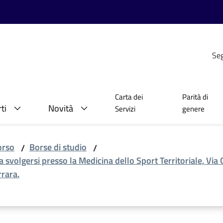
Seg
Carta dei
Parità di
ti
Novità
Servizi
genere
orso
Borse di studio
/
/
da svolgersi presso la Medicina dello Sport Territoriale, Vi
rrara.