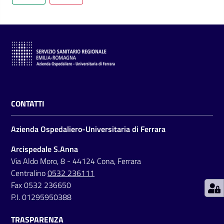
C
a
r
t
CONTATTI
a
d
Azienda Ospedaliero-Universitaria di Ferrara
e
i
Arcispedale S.Anna
S
Via Aldo Moro, 8 - 44124 Cona, Ferrara
e
Centralino
0532 236111
r
Fax 0532 236650
v
P.I. 01295950388
i
TRASPARENZA
z