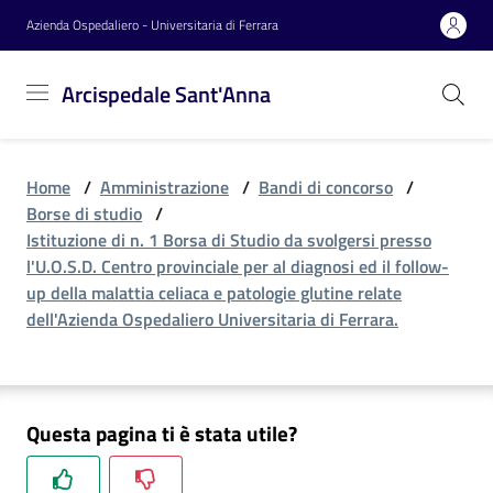
Vai al contenuto
Vai alla navigazione
Vai al footer
Azienda Ospedaliero - Universitaria di Ferrara
Arcispedale
Arcispedale Sant'Anna
Sant'Anna
Home
/
Amministrazione
/
Bandi di concorso
/
Azienda
Borse di studio
/
Istituzione di n. 1 Borsa di Studio da svolgersi presso
l'U.O.S.D. Centro provinciale per al diagnosi ed il follow-
Servizi
up della malattia celiaca e patologie glutine relate
dell'Azienda Ospedaliero Universitaria di Ferrara.
Reparti
Questa pagina ti è stata utile?
Novità