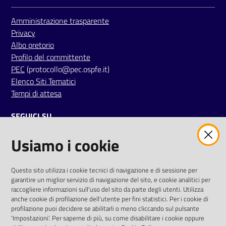
i
Amministrazione trasparente
Privacy
P
Albo pretorio
a
Profilo del committente
r
PEC
(protocollo@pec.ospfe.it)
i
Elenco Siti Tematici
t
Tempi di attesa
à
d
SEGUICI SU
i
g
Usiamo i cookie
twitter
facebook
youtube
e
n
e
AREA DIPENDENTI
Questo sito utilizza i cookie tecnici di navigazione e di sessione per
garantire un miglior servizio di navigazione del sito, e cookie analitici per
r
Posta Elettronica Aziendale
raccogliere informazioni sull'uso del sito da parte degli utenti. Utilizza
e
anche cookie di profilazione dell'utente per fini statistici. Per i cookie di
Cloud aziendale
(
manuale di istruzioni
)
profilazione puoi decidere se abilitarli o meno cliccando sul pulsante
Portale del Dipendente
'Impostazioni'. Per saperne di più, su come disabilitare i cookie oppure
A