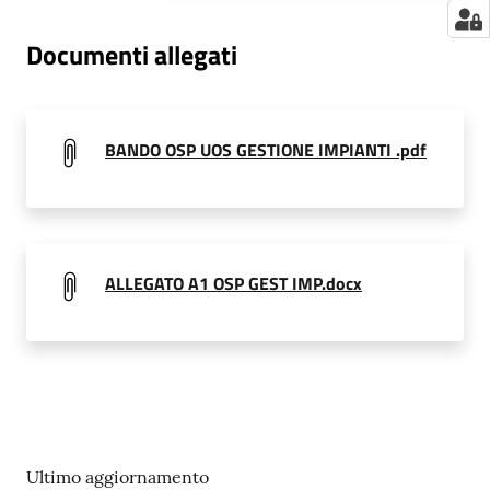
a
Documenti allegati
r
e
n
t
BANDO OSP UOS GESTIONE IMPIANTI .pdf
e
Fornitori
ALLEGATO A1 OSP GEST IMP.docx
Seguici
su
Ultimo aggiornamento