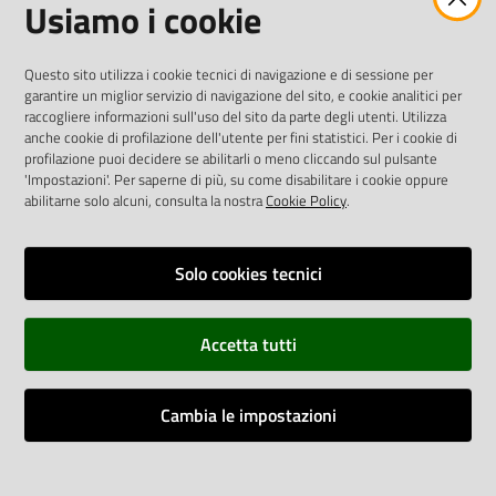
Usiamo i cookie
twitter
facebook
youtube
AREA DIPENDENTI
Questo sito utilizza i cookie tecnici di navigazione e di sessione per
garantire un miglior servizio di navigazione del sito, e cookie analitici per
Posta Elettronica Aziendale
raccogliere informazioni sull'uso del sito da parte degli utenti. Utilizza
anche cookie di profilazione dell'utente per fini statistici. Per i cookie di
Cloud aziendale
(
manuale di istruzioni
)
profilazione puoi decidere se abilitarli o meno cliccando sul pulsante
Portale del Dipendente
'Impostazioni'. Per saperne di più, su come disabilitare i cookie oppure
Sito intranet
abilitarne solo alcuni, consulta la nostra
Cookie Policy
.
Visualizza sito precedente
Solo cookies tecnici
REDAZIONE
Redazione web
Accetta tutti
Contattaci
Credits
Cambia le impostazioni
Vai alla pagina
Impostazioni cookie