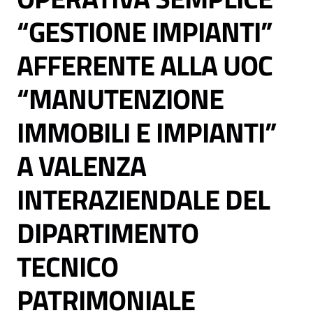
“GESTIONE IMPIANTI”
AFFERENTE ALLA UOC
“MANUTENZIONE
C
a
IMMOBILI E IMPIANTI”
r
t
A VALENZA
a
d
INTERAZIENDALE DEL
e
i
DIPARTIMENTO
S
e
TECNICO
r
v
PATRIMONIALE
i
z