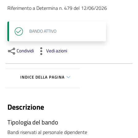
i
Riferimento a Determina n. 479 del 12/06/2026
P
a
BANDO
ATTIVO
r
i
Condividi
Vedi azioni
t
à
d
i
INDICE DELLA PAGINA
g
e
n
e
Descrizione
r
e
Tipologia del bando
Bandi riservati al personale dipendente
A