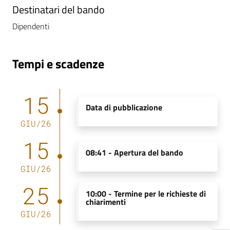
m
Destinatari del bando
m
Dipendenti
i
n
i
Tempi e scadenze
s
t
r
15
a
Data di pubblicazione
z
GIU
/
26
i
15
o
08:41 -
Apertura del bando
n
e
GIU
/
26
t
25
r
10:00 -
Termine per le richieste di
chiarimenti
a
GIU
/
26
s
p