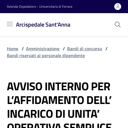
Vai al contenuto
Vai alla navigazione
Vai al footer
Azienda Ospedaliero - Universitaria di Ferrara
Arcispedale
Arcispedale Sant'Anna
Sant'Anna
Home
/
Amministrazione
/
Bandi di concorso
/
Azienda
Bandi riservati al personale dipendente
Servizi
AVVISO INTERNO PER
Salta al contenuto
L’AFFIDAMENTO DELL’
Reparti
INCARICO DI UNITA’
Novità
OPERATIVA SEMPLICE