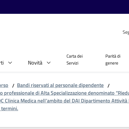
Seg
Carta dei
Parità di
ti
Novità
Servizi
genere
orso
Bandi riservati al personale dipendente
/
/
ico professionale di Alta Specializzazione denominato “Riedu
 UOC Clinica Medica nell’ambito del DAI Dipartimento Attivit
 termini.