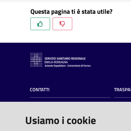
Questa pagina ti è stata utile?
CONTATTI
TRASPA
Azienda Ospedaliero-Universitaria di
Amminist
Ferrara
Privacy
Usiamo i cookie
Albo pre
Arcispedale S.Anna
Profilo 