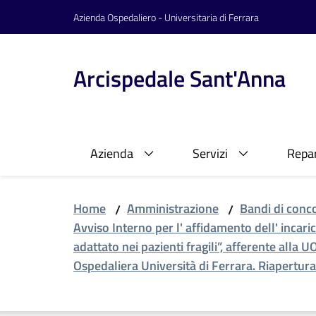
Vai al contenuto
Vai alla navigazione
Vai al footer
Azienda Ospedaliero - Universitaria di Ferrara
Arcispedale Sant'Anna
Azienda
Servizi
Repar
Home
Amministrazione
Bandi di conc
/
/
Avviso Interno per l' affidamento dell' incar
adattato nei pazienti fragili”, afferente alla
Ospedaliera Università di Ferrara. Riapertura