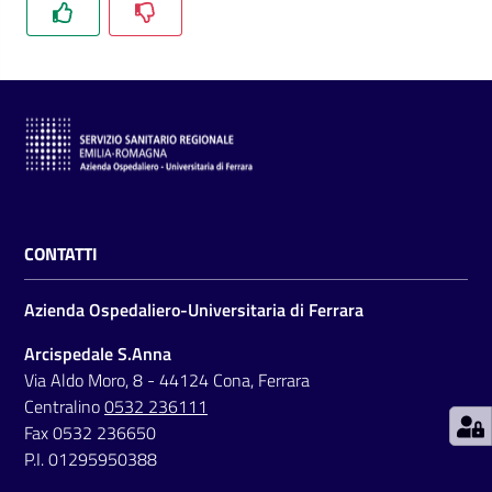
C
a
r
t
a
CONTATTI
d
e
Azienda Ospedaliero-Universitaria di Ferrara
i
S
Arcispedale S.Anna
e
Via Aldo Moro, 8 - 44124 Cona, Ferrara
r
Centralino
0532 236111
v
Fax 0532 236650
i
P.I. 01295950388
z