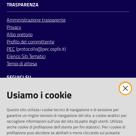
TRASPARENZA
i
Amministrazione trasparente
P
Privacy
a
Albo pretorio
r
Profilo del committente
i
PEC
(protocollo@pec.ospfe.it)
t
Elenco Siti Tematici
à
Tempi di attesa
d
i
SEGUICI SU
g
e
Usiamo i cookie
twitter
facebook
youtube
n
e
r
AREA DIPENDENTI
Questo sito utilizza i cookie tecnici di navigazione e di sessione per
garantire un miglior servizio di navigazione del sito, e cookie analitici per
e
Posta Elettronica Aziendale
raccogliere informazioni sull'uso del sito da parte degli utenti. Utilizza
anche cookie di profilazione dell'utente per fini statistici. Per i cookie di
Cloud aziendale
(
manuale di istruzioni
)
A
profilazione puoi decidere se abilitarli o meno cliccando sul pulsante