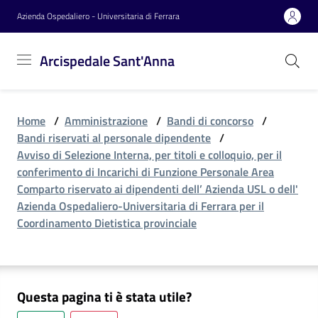
Vai al contenuto
Vai alla navigazione
Vai al footer
Azienda Ospedaliero - Universitaria di Ferrara
Arcispedale
Arcispedale Sant'Anna
Sant'Anna
Home
/
Amministrazione
/
Bandi di concorso
/
Azienda
Bandi riservati al personale dipendente
/
Avviso di Selezione Interna, per titoli e colloquio, per il
conferimento di Incarichi di Funzione Personale Area
Servizi
Comparto riservato ai dipendenti dell’ Azienda USL o dell'
Azienda Ospedaliero-Universitaria di Ferrara per il
Coordinamento Dietistica provinciale
Reparti
Questa pagina ti è stata utile?
Novità