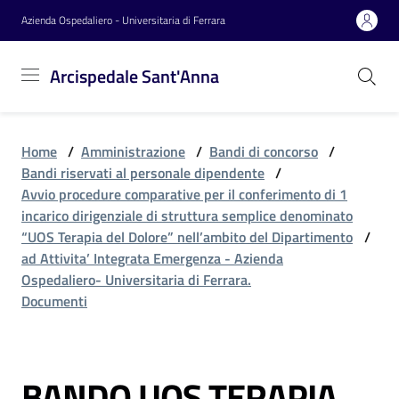
Vai al contenuto
Vai alla navigazione
Vai al footer
Azienda Ospedaliero - Universitaria di Ferrara
Arcispedale
Arcispedale Sant'Anna
Sant'Anna
Home
/
Amministrazione
/
Bandi di concorso
/
Azienda
Bandi riservati al personale dipendente
/
Avvio procedure comparative per il conferimento di 1
incarico dirigenziale di struttura semplice denominato
Servizi
“UOS Terapia del Dolore” nell’ambito del Dipartimento
/
ad Attivita’ Integrata Emergenza - Azienda
Ospedaliero- Universitaria di Ferrara.
Documenti
Reparti
Novità
BANDO UOS TERAPIA