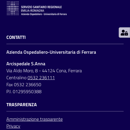
i
P
a
r
CONTATTI
i
t
Azienda Ospedaliero-Universitaria di Ferrara
à
d
Arcispedale S.Anna
i
Via Aldo Moro, 8 - 44124 Cona, Ferrara
g
Centralino
0532 236111
e
Fax 0532 236650
n
P.I. 01295950388
e
r
TRASPARENZA
e
Amministrazione trasparente
Privacy
A