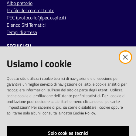
Albo pretorio
m
Profilo del committente
m
PEC
(protocollo@pec.ospfe.it)
i
Elenco Siti Tematici
n
Tempi di attesa
i
s
SEGUICI SU
t
r
Usiamo i cookie
twitter
facebook
youtube
a
z
i
AREA DIPENDENTI
Questo sito utilizza i cookie tecnici di navigazione e di sessione per
o
garantire un miglior servizio di navigazione del sito, e cookie analitici per
Posta Elettronica Aziendale
raccogliere informazioni sull'uso del sito da parte degli utenti. Utilizza
n
anche cookie di profilazione dell'utente per fini statistici. Per i cookie di
Cloud aziendale
(
manuale di istruzioni
)
e
profilazione puoi decidere se abilitarli o meno cliccando sul pulsante
Portale del Dipendente
t
'Impostazioni'. Per saperne di più, su come disabilitare i cookie oppure
Sito intranet
r
abilitarne solo alcuni, consulta la nostra
Cookie Policy
.
Visualizza sito precedente
a
s
Solo cookies tecnici
REDAZIONE
p