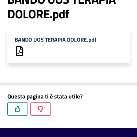
DOLORE.pdf
C
BANDO UOS TERAPIA DOLORE.pdf
a
r
t
a
d
e
i
Questa pagina ti è stata utile?
S
e
r
v
i
z