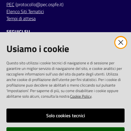
PEC
(protocollo@pec.ospfe.it)
Elenco Siti Tematici
Tempi di attesa
SEGUICI SU
Usiamo i cookie
twitter
facebook
youtube
AREA DIPENDENTI
Questo sito utilizza i cookie tecnici di navigazione e di sessione per
garantire un miglior servizio di navigazione del sito, e cookie analitici per
Posta Elettronica Aziendale
raccogliere informazioni sull'uso del sito da parte degli utenti. Utilizza
anche cookie di profilazione dell'utente per fini statistici. Per i cookie di
Cloud aziendale
(
manuale di istruzioni
)
profilazione puoi decidere se abilitarli o meno cliccando sul pulsante
Portale del Dipendente
'Impostazioni'. Per saperne di più, su come disabilitare i cookie oppure
Sito intranet
abilitarne solo alcuni, consulta la nostra
Cookie Policy
.
Visualizza sito precedente
Solo cookies tecnici
REDAZIONE
Redazione web