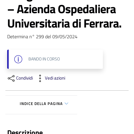
– Azienda Ospedaliera
i
Universitaria di Ferrara.
P
a
r
Determina n° 299 del 09/05/2024
i
t
à
BANDO
IN CORSO
d
i
Condividi
Vedi azioni
g
e
n
e
INDICE DELLA PAGINA
r
e
A
Descrizione