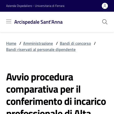
Vai al contenuto
Vai alla navigazione
Vai al footer
Azienda Ospedaliero - Universitaria di Ferrara
Arcispedale
Arcispedale Sant'Anna
Sant'Anna
Home
/
Amministrazione
/
Bandi di concorso
/
Azienda
Bandi riservati al personale dipendente
Servizi
Avvio procedura
Salta al contenuto
comparativa per il
Reparti
conferimento di incarico
Novità
professionale di Alta