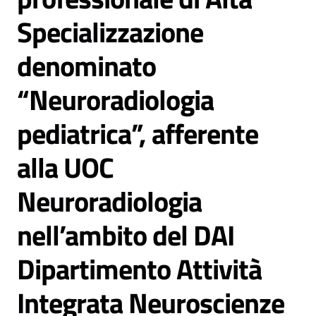
Specializzazione
denominato
“Neuroradiologia
C
a
pediatrica”, afferente
r
t
alla UOC
a
d
Neuroradiologia
e
i
nell’ambito del DAI
S
e
Dipartimento Attività
r
v
Integrata Neuroscienze
i
z