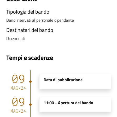
m
m
Tipologia del bando
i
Bandi riservati al personale dipendente
n
i
Destinatari del bando
s
Dipendenti
t
r
a
Tempi e scadenze
z
i
o
09
n
Data di pubblicazione
e
MAG
/
24
t
09
r
11:00 -
Apertura del bando
a
s
MAG
/
24
p