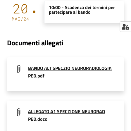
20
a
10:00 -
Scadenza dei termini per
partecipare al bando
r
MAG
/
24
e
n
t
Documenti allegati
e
Fornitori
BANDO ALT SPECZIO NEURORADIOLOGIA
PED.pdf
Seguici
su
ALLEGATO A1 SPECZIONE NEURORAD
PED.docx