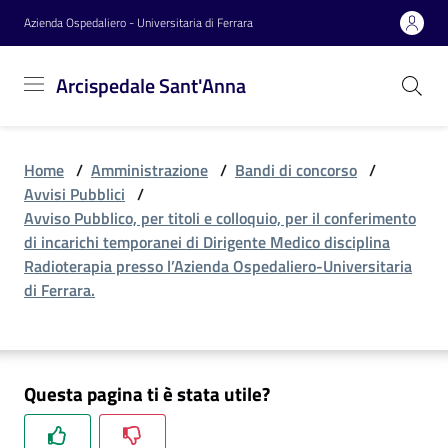
Vai al contenuto
Vai alla navigazione
Vai al footer
Azienda Ospedaliero - Universitaria di Ferrara
Arcispedale
Arcispedale Sant'Anna
Sant'Anna
Home
/
Amministrazione
/
Bandi di concorso
/
Azienda
Avvisi Pubblici
/
Avviso Pubblico, per titoli e colloquio, per il conferimento
di incarichi temporanei di Dirigente Medico disciplina
Servizi
Radioterapia presso l’Azienda Ospedaliero-Universitaria
di Ferrara.
Reparti
Questa pagina ti è stata utile?
Novità