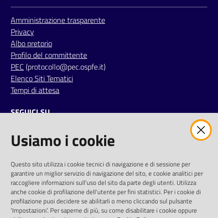
i
Amministrazione trasparente
Privacy
P
Albo pretorio
a
Profilo del committente
r
PEC
(protocollo@pec.ospfe.it)
i
Elenco Siti Tematici
t
Tempi di attesa
à
d
SEGUICI SU
i
g
Usiamo i cookie
twitter
facebook
youtube
e
n
e
AREA DIPENDENTI
Questo sito utilizza i cookie tecnici di navigazione e di sessione per
garantire un miglior servizio di navigazione del sito, e cookie analitici per
r
Posta Elettronica Aziendale
raccogliere informazioni sull'uso del sito da parte degli utenti. Utilizza
e
anche cookie di profilazione dell'utente per fini statistici. Per i cookie di
Cloud aziendale
(
manuale di istruzioni
)
profilazione puoi decidere se abilitarli o meno cliccando sul pulsante
Portale del Dipendente
'Impostazioni'. Per saperne di più, su come disabilitare i cookie oppure
A