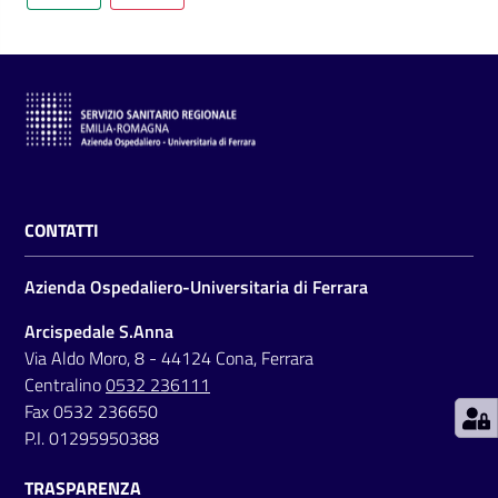
C
a
r
t
CONTATTI
a
d
Azienda Ospedaliero-Universitaria di Ferrara
e
i
Arcispedale S.Anna
S
Via Aldo Moro, 8 - 44124 Cona, Ferrara
e
Centralino
0532 236111
r
Fax 0532 236650
v
P.I. 01295950388
i
TRASPARENZA
z