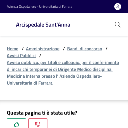
Vai al contenuto
Vai alla navigazione
Vai al footer
Azienda Ospedaliero - Universitaria di Ferrara
Arcispedale
Arcispedale Sant'Anna
Sant'Anna
Home
/
Amministrazione
/
Bandi di concorso
/
Azienda
Avvisi Pubblici
/
Avviso pubblico, per titoli e colloquio, per il conferimento
di incarichi temporanei di Dirigente Medico disciplina:
Servizi
Medicina Interna presso l’ Azienda Ospedaliero-
Universitaria di Ferrara
Reparti
Questa pagina ti è stata utile?
Novità