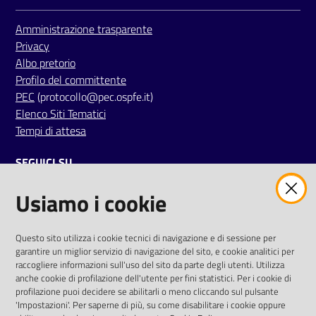
i
Amministrazione trasparente
Privacy
P
Albo pretorio
a
Profilo del committente
r
PEC
(protocollo@pec.ospfe.it)
i
Elenco Siti Tematici
t
Tempi di attesa
à
d
SEGUICI SU
i
g
Usiamo i cookie
twitter
facebook
youtube
e
n
e
AREA DIPENDENTI
Questo sito utilizza i cookie tecnici di navigazione e di sessione per
garantire un miglior servizio di navigazione del sito, e cookie analitici per
r
Posta Elettronica Aziendale
raccogliere informazioni sull'uso del sito da parte degli utenti. Utilizza
e
anche cookie di profilazione dell'utente per fini statistici. Per i cookie di
Cloud aziendale
(
manuale di istruzioni
)
profilazione puoi decidere se abilitarli o meno cliccando sul pulsante
Portale del Dipendente
'Impostazioni'. Per saperne di più, su come disabilitare i cookie oppure
A