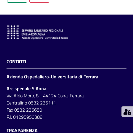
C
a
r
t
CONTATTI
a
d
Azienda Ospedaliero-Universitaria di Ferrara
e
i
Arcispedale S.Anna
S
Via Aldo Moro, 8 - 44124 Cona, Ferrara
e
Centralino
0532 236111
r
Fax 0532 236650
v
P.I. 01295950388
i
TRASPARENZA
z