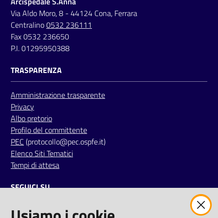
Arcispedale S.Anna
a
Via Aldo Moro, 8 - 44124 Cona, Ferrara
r
Centralino
0532 236111
e
Fax 0532 236650
n
P.I. 01295950388
t
e
TRASPARENZA
Fornitori
Amministrazione trasparente
Privacy
Albo pretorio
Profilo del committente
Seguici
PEC
(protocollo@pec.ospfe.it)
su
Elenco Siti Tematici
Tempi di attesa
SEGUICI SU
Usiamo i cookie
twitter
facebook
youtube