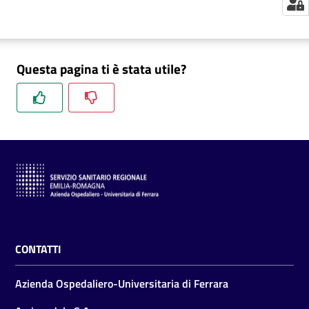
m
m
i
n
Questa pagina ti è stata utile?
i
s
t
r
a
z
i
o
n
e
t
CONTATTI
r
a
Azienda Ospedaliero-Universitaria di Ferrara
s
p