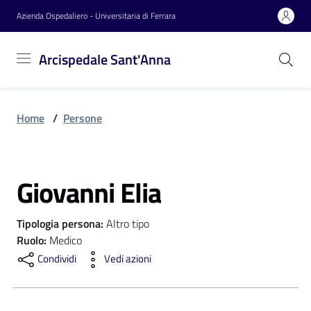
Vai al contenuto
Vai alla navigazione
Vai al footer
Azienda Ospedaliero - Universitaria di Ferrara
Arcispedale
Arcispedale Sant'Anna
Sant'Anna
Home
/
Persone
Azienda
Giovanni Elia
Servizi
Salta al contenuto
Tipologia persona
:
Altro tipo
Reparti
Ruolo
:
Medico
Condividi
Vedi azioni
Novità