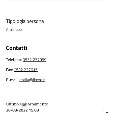
i
P
Tipologia persona
a
Altro tipo
r
i
t
Contatti
à
d
Telefono
:
0532 237059
i
g
Fax
:
0532 237615
e
n
E-mail
:
dr.elia@libero.it
e
r
e
Ultimo aggiornamento
30-08-2022 15:08
A