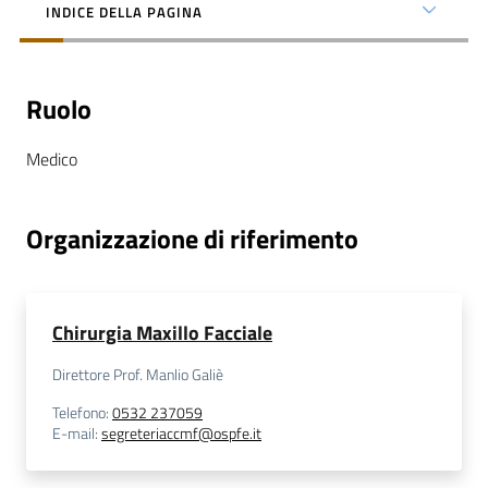
INDICE DELLA PAGINA
Ruolo
C
Medico
a
r
t
Organizzazione di riferimento
a
d
e
i
Chirurgia Maxillo Facciale
S
e
Direttore Prof. Manlio Galiè
r
Telefono
:
0532 237059
v
E-mail
:
segreteriaccmf@ospfe.it
i
z