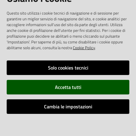
AREA DIPENDENTI
Questo sito utilizza i cookie tecnici di navigazione e di sessione per
garantire un miglior servizio di navigazione del sito, e cookie analitici per
Posta Elettronica Aziendale
raccogliere informazioni sull'uso del sito da parte degli utenti. Utilizza
anche cookie di profilazione dell'utente per fini statistici. Per i cookie di
Cloud aziendale
(
manuale di istruzioni
)
profilazione puoi decidere se abilitarli o meno cliccando sul pulsante
Portale del Dipendente
'Impostazioni'. Per saperne di più, su come disabilitare i cookie oppure
Sito intranet
abilitarne solo alcuni, consulta la nostra
Cookie Policy
.
Visualizza sito precedente
Solo cookies tecnici
REDAZIONE
Redazione web
Accetta tutti
Contattaci
Credits
Cambia le impostazioni
Vai alla pagina
Impostazioni cookie