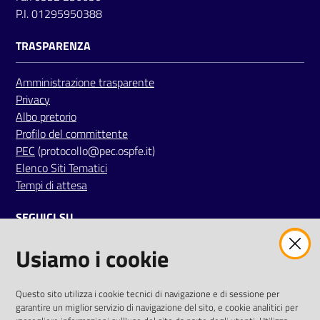
P.I. 01295950388
a
r
TRASPARENZA
e
n
Amministrazione trasparente
t
Privacy
e
Albo pretorio
Profilo del committente
Fornitori
PEC
(protocollo@pec.ospfe.it)
Elenco Siti Tematici
Tempi di attesa
Seguici
SEGUICI SU
su
Usiamo i cookie
twitter
facebook
youtube
AREA DIPENDENTI
Questo sito utilizza i cookie tecnici di navigazione e di sessione per
garantire un miglior servizio di navigazione del sito, e cookie analitici per