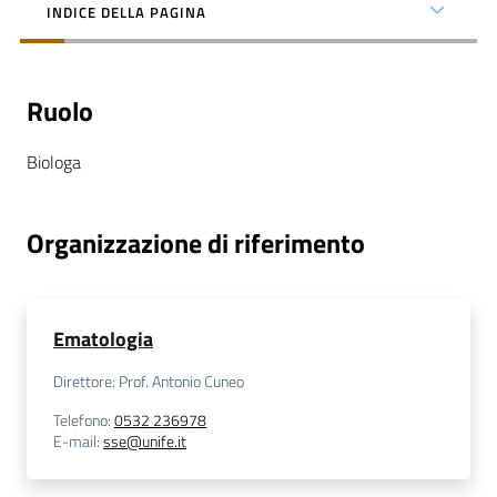
INDICE DELLA PAGINA
Ruolo
C
Biologa
a
r
t
Organizzazione di riferimento
a
d
e
i
Ematologia
S
e
Direttore: Prof. Antonio Cuneo
r
Telefono
:
0532 236978
v
E-mail
:
sse@unife.it
i
z