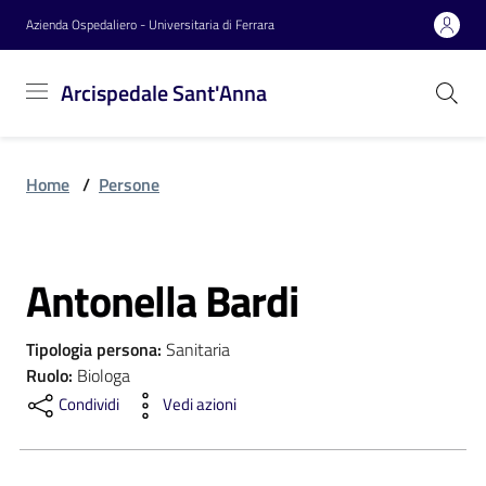
Vai al contenuto
Vai alla navigazione
Vai al footer
Azienda Ospedaliero - Universitaria di Ferrara
Arcispedale
Arcispedale Sant'Anna
Sant'Anna
Home
/
Persone
Azienda
Antonella Bardi
Servizi
Salta al contenuto
Tipologia persona
:
Sanitaria
Reparti
Ruolo
:
Biologa
Condividi
Vedi azioni
Novità