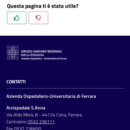
m
Questa pagina ti è stata utile?
m
i
n
i
s
t
r
a
z
i
o
CONTATTI
n
e
Azienda Ospedaliero-Universitaria di Ferrara
t
Arcispedale S.Anna
r
Via Aldo Moro, 8 - 44124 Cona, Ferrara
a
Centralino
0532 236111
s
Fax 0532 236650
p