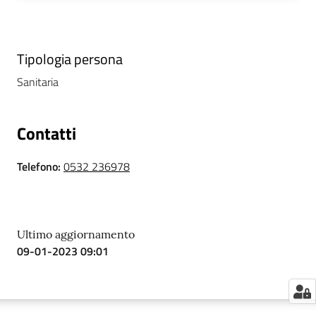
i
P
Tipologia persona
a
Sanitaria
r
i
t
Contatti
à
d
Telefono
:
0532 236978
i
g
e
n
Ultimo aggiornamento
e
09-01-2023 09:01
r
e
A