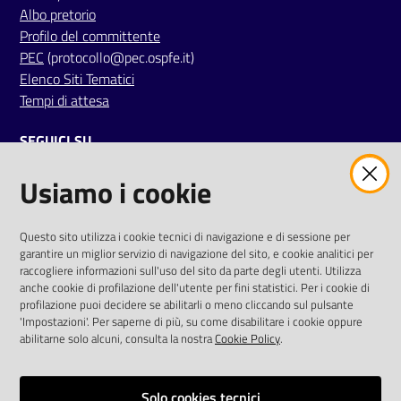
Albo pretorio
a
Profilo del committente
r
PEC
(protocollo@pec.ospfe.it)
e
Elenco Siti Tematici
n
Tempi di attesa
t
e
SEGUICI SU
Fornitori
Usiamo i cookie
twitter
facebook
youtube
AREA DIPENDENTI
Questo sito utilizza i cookie tecnici di navigazione e di sessione per
Seguici
garantire un miglior servizio di navigazione del sito, e cookie analitici per
Posta Elettronica Aziendale
raccogliere informazioni sull'uso del sito da parte degli utenti. Utilizza
su
anche cookie di profilazione dell'utente per fini statistici. Per i cookie di
Cloud aziendale
(
manuale di istruzioni
)
profilazione puoi decidere se abilitarli o meno cliccando sul pulsante
Portale del Dipendente
'Impostazioni'. Per saperne di più, su come disabilitare i cookie oppure
Sito intranet
abilitarne solo alcuni, consulta la nostra
Cookie Policy
.
Visualizza sito precedente
Solo cookies tecnici
REDAZIONE