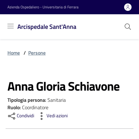
Vai al contenuto
Vai alla navigazione
Vai al footer
Azienda Ospedaliero - Universitaria di Ferrara
Arcispedale
Arcispedale Sant'Anna
Sant'Anna
Home
/
Persone
Azienda
Anna Gloria Schiavone
Servizi
Salta al contenuto
Tipologia persona
:
Sanitaria
Reparti
Ruolo
:
Coordinatore
Condividi
Vedi azioni
Novità