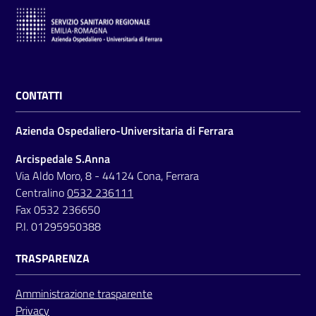
m
m
i
n
i
s
CONTATTI
t
r
Azienda Ospedaliero-Universitaria di Ferrara
a
Arcispedale S.Anna
z
Via Aldo Moro, 8 - 44124 Cona, Ferrara
i
Centralino
0532 236111
o
Fax 0532 236650
n
P.I. 01295950388
e
t
TRASPARENZA
r
a
Amministrazione trasparente
s
Privacy
p