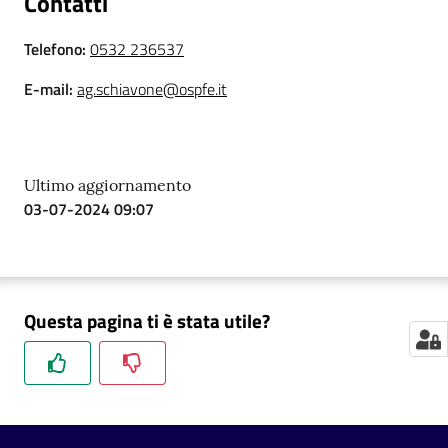
Contatti
i
Telefono
:
0532 236537
P
E-mail
:
ag.schiavone@ospfe.it
a
r
i
t
Ultimo aggiornamento
à
03-07-2024 09:07
d
i
g
e
n
Questa pagina ti è stata utile?
e
r
e
A