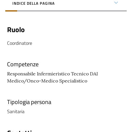
INDICE DELLA PAGINA
Ruolo
C
Coordinatore
a
r
t
Competenze
a
d
Responsabile Infermieristico Tecnico DAI
e
Medico/Onco-Medico Specialistico
i
S
Tipologia persona
e
r
Sanitaria
v
i
z