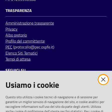
i
TRASPARENZA
P
Amministrazione trasparente
a
Privacy
r
Albo pretorio
i
Profilo del committente
t
PEC
(protocollo@pec.ospfe.it)
à
Elenco Siti Tematici
d
Tempi di attesa
i
g
SEGUICI SU
e
n
Usiamo i cookie
twitter
facebook
youtube
e
r
e
AREA DIPENDENTI
Questo sito utilizza i cookie tecnici di navigazione e di sessione per
garantire un miglior servizio di navigazione del sito, e cookie analitici per
Posta Elettronica Aziendale
raccogliere informazioni sull'uso del sito da parte degli utenti. Utilizza
A
anche cookie di profilazione dell'utente per fini statistici. Per i cookie di