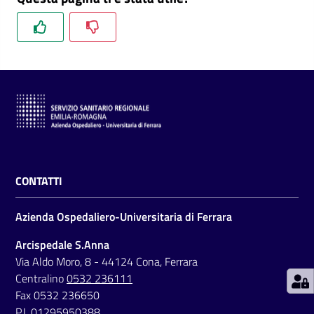
C
a
r
t
a
d
CONTATTI
e
i
Azienda Ospedaliero-Universitaria di Ferrara
S
e
Arcispedale S.Anna
r
Via Aldo Moro, 8 - 44124 Cona, Ferrara
v
Centralino
0532 236111
i
Fax 0532 236650
z
P.I. 01295950388