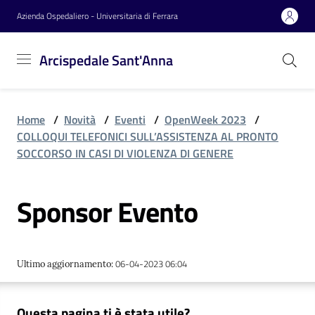
Vai al contenuto
Vai alla navigazione
Vai al footer
Azienda Ospedaliero - Universitaria di Ferrara
Arcispedale
Arcispedale Sant'Anna
Sant'Anna
Home
/
Novità
/
Eventi
/
OpenWeek 2023
/
Azienda
COLLOQUI TELEFONICI SULL’ASSISTENZA AL PRONTO
SOCCORSO IN CASI DI VIOLENZA DI GENERE
Servizi
Sponsor Evento
Reparti
06-04-2023 06:04
Ultimo aggiornamento
:
Novità
Questa pagina ti è stata utile?